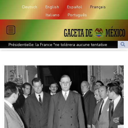
Deutsch
English
Español
Français
Italiano
Português
Présidentielle: la France "ne tolérera aucune tentative
d'ingérence étrangère", prévient le chef de la diplomatie
A New York, le souvenir d'un Tibétain en exil immolé par le feu
La Bourse de Paris toujours en hausse au-dessus des 8.700
points
Hantavirus: isolement à domicile recommandé pour les contacts
proches du touriste franco-argentin
Les Bourses européennes en hausse dans l'attente de l'emploi
américain
Au Royaume-Uni, la sécheresse des terres agricoles menace la
sécurité alimentaire