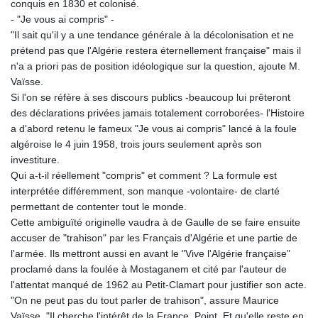
conquis en 1830 et colonisé.
- "Je vous ai compris" -
"Il sait qu'il y a une tendance générale à la décolonisation et ne
prétend pas que l'Algérie restera éternellement française" mais il
n'a a priori pas de position idéologique sur la question, ajoute M.
Vaïsse.
Si l'on se réfère à ses discours publics -beaucoup lui prêteront
des déclarations privées jamais totalement corroborées- l'Histoire
a d'abord retenu le fameux "Je vous ai compris" lancé à la foule
algéroise le 4 juin 1958, trois jours seulement après son
investiture.
Qui a-t-il réellement "compris" et comment ? La formule est
interprétée différemment, son manque -volontaire- de clarté
permettant de contenter tout le monde.
Cette ambiguïté originelle vaudra à de Gaulle de se faire ensuite
accuser de "trahison" par les Français d'Algérie et une partie de
l'armée. Ils mettront aussi en avant le "Vive l'Algérie française"
proclamé dans la foulée à Mostaganem et cité par l'auteur de
l'attentat manqué de 1962 au Petit-Clamart pour justifier son acte.
"On ne peut pas du tout parler de trahison", assure Maurice
Vaïsse. "Il cherche l'intérêt de la France. Point. Et qu'elle reste en