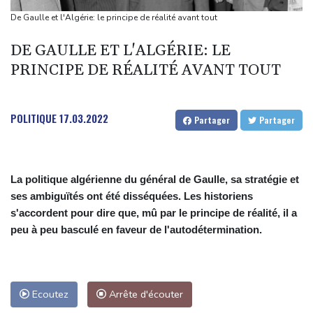
Thaïlande: un adolescent tue ses grands-parents puis six
De Gaulle et l'Algérie: le principe de réalité avant tout
personnes dans son lycée
DE GAULLE ET L'ALGÉRIE: LE
Grand âge : l'hôpital contraint de se réinventer face au défi du
PRINCIPE DE RÉALITÉ AVANT TOUT
vieillissement
Dans l'agriculture, le parcours des combattantes
WTA 1000 de Toronto: Sabalenka, Pegula et Swiatek en
POLITIQUE
17.03.2022
Partager
Partager
contrôle vers les 8es de finale
La politique algérienne du général de Gaulle, sa stratégie et
ses ambiguïtés ont été disséquées. Les historiens
s'accordent pour dire que, mû par le principe de réalité, il a
peu à peu basculé en faveur de l'autodétermination.
Ecoutez
Arrête d'écouter