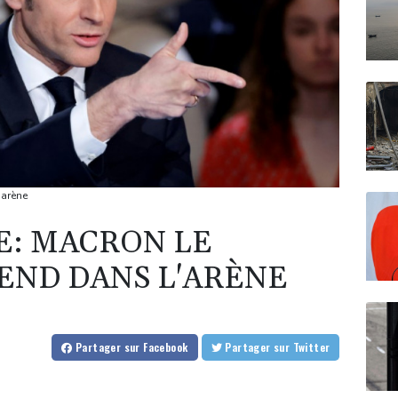
'arène
E: MACRON LE
END DANS L'ARÈNE
Partager
sur Facebook
Partager
sur Twitter