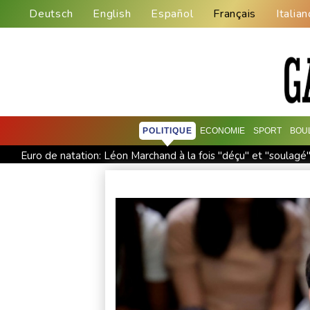
Deutsch
English
Español
Français
Italian
POLITIQUE
ECONOMIE
SPORT
BOU
Euro de natation: Léon Marchand à la fois "déçu" et "soulagé"
Vols suspendus et évacuations en Chine, où le typhon Dolphi
L'Indonésie saisit 1,3 tonne de kétamine, une des plus grosses
L'auteur de la tuerie en Thaïlande avait déjà apporté une cara
Des échanges de frappes font cinq morts en Ukraine et en Ru
Japon: 81 ans après Hiroshima, le tabou de la dissuasion nuclé