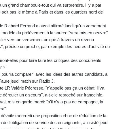
ra un grand chamboule-tout qui va surprendre. Il y a par
 soit pas le même à Paris et dans les quartiers nord de
e Richard Ferrand a aussi affirmé lundi qu'un versement
e modèle du prélèvement à la source "sera mis en oeuvre"
ller vers un versement unique à travers un revenu
s", précise un proche, par exemple des heures d'activité ou
ont-elles pour faire taire les critiques des concurrents
r ?
 pourra comparer" avec les idées des autres candidats, a
Faure jeudi matin sur Radio J.
ate LR Valérie Pécresse, "n'appelle pas ça un débat: il va
dire dérouler un discours", a-t-elle reproché sur franceinfo.
ait mis en garde mardi: "s’il n’y a pas de campagne, la
ra".
 dévoilé mercredi une proposition choc de réduction de la
de l'obligation de service des enseignants, a insisté jeudi