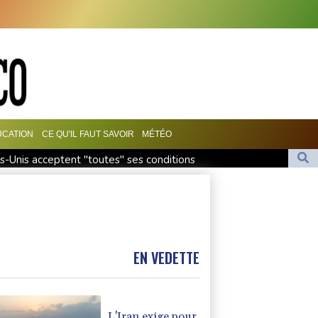
UCATION
CE QU'IL FAUT SAVOIR
MÉTÉO
ts-Unis acceptent "toutes" ses conditions
.000 évacués, l'état d'urgence déclaré
stre un record de chaleur absolu à 36,9°C
iques
EN VEDETTE
L'Iran exige pour