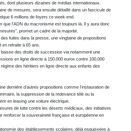
és, dont plusieurs dizaines de médias internationaux.
ne de mesures, sera ensuite détaillé dans un fascicule de
elque 6 millions de foyers ce week-end.
que l'ADN du macronisme est toujours là. Il y aura donc
s mesures", promet un cadre de la majorité.
 des fuites dans la presse, une vingtaine de propositions
t en retraite à 65 ans.
ne baisse des droits de succession via notamment une
ssions en ligne directe à 150.000 euros contre 100.000
régime des héritiers en ligne directe aux enfants des
ine dernière d'autres propositions comme l'instauration de
primaire, la suppression de la redevance télé ou la
rir en leasing une voiture électrique.
esures de lutte contre les déserts médicaux, des initiatives
ur renforcer la souveraineté française et européenne en
autonomie des établissements scolaires, déjà esquissées à