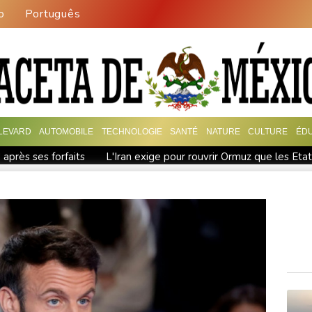
o
Português
LEVARD
AUTOMOBILE
TECHNOLOGIE
SANTÉ
NATURE
CULTURE
ÉD
 après ses forfaits
L'Iran exige pour rouvrir Ormuz que les Eta
n a touché terre
Vaste feu de forêt dans l'ouest du Canada: 20
 prises jamais réalisées
bine à air comprimé à l'école selon la police
Hong Kong enregi
ssie
Les éclipses, une opportunité lumineuse pour les scientif
aire vacille