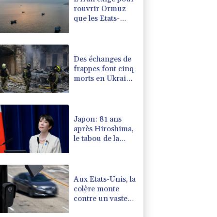
rouvrir Ormuz
que les Etats-
Unis acceptent
"toutes" ses
conditions
Des échanges de
frappes font cinq
morts en Ukraine
et en Russie
Japon: 81 ans
après Hiroshima,
le tabou de la
dissuasion
nucléaire vacille
Aux Etats-Unis, la
colère monte
contre un vaste
réseau de