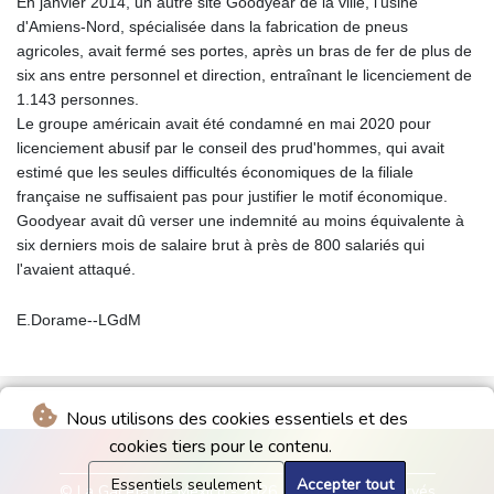
En janvier 2014, un autre site Goodyear de la ville, l'usine
d'Amiens-Nord, spécialisée dans la fabrication de pneus
agricoles, avait fermé ses portes, après un bras de fer de plus de
six ans entre personnel et direction, entraînant le licenciement de
1.143 personnes.
Le groupe américain avait été condamné en mai 2020 pour
licenciement abusif par le conseil des prud'hommes, qui avait
estimé que les seules difficultés économiques de la filiale
française ne suffisaient pas pour justifier le motif économique.
Goodyear avait dû verser une indemnité au moins équivalente à
six derniers mois de salaire brut à près de 800 salariés qui
l'avaient attaqué.
E.Dorame--LGdM
Nous utilisons des cookies essentiels et des
cookies tiers pour le contenu.
Essentiels seulement
Accepter tout
© La Gaceta De Mexico - 2026 - Tous droits réservés