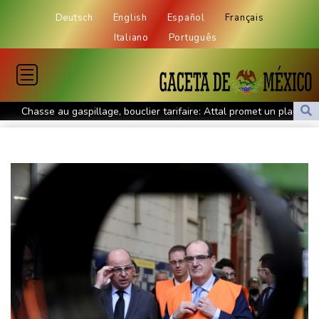
Deutsch
English
Español
Français
Italiano
Português
Chasse au gaspillage, bouclier tarifaire: Attal promet un plan
"massif" sur l'eau s'il est élu
Tour de France: les coureuses ont pris le départ d'une dernière
étape à suspense
Lionel Messi fait ses adieux à son père, figure tutélaire de son
itinéraire
Sur un lac varois, les gendarmes aux aguets contre le feu
Test de dépistage de drogue pour un pilote d'Air India après un
sérieux incident en vol
Thaïlande : éleves et professeurs pleurent une fillette tuée dans
la fusillade