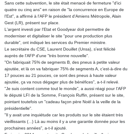
Sans cette subvention, le site était menacé de fermeture "d'ici
quatre ou cinq ans" en raison de "la concurrence en Europe de
l'Est", a affirmé à l'AFP le président d'Amiens Métropole, Alain
Gest (LR), présent sur place.
L'argent investi par l'Etat et Goodyear doit permettre de
moderniser et digitaliser le site "pour une production plus
durable", ont indiqué les services du Premier ministre.
Le secrétaire du CSE, Laurent Douillet (Unsa), s'est félicité
auprès de l'AFP d'une "très bonne nouvelle".
"On fabriquait 75% de segments B, des pneus à petite valeur
ajoutée, et là on va fabriquer 75% de segments A, c’est-à-dire du
17 pouces au 21 pouces, ce sont des pneus à haute valeur
ajoutée, ça va nous dégager plus de bénéfices", a-t-il relevé.
"Je suis content comme tout le monde", a aussi réagi pour l'AFP
le député LFI de la Somme, François Ruffin, présent sur le site,
pointant toutefois un "cadeau façon père Noël à la veille de la
présidentielle".
"Il y avait une inquiétude car les produits sur le site étaient très
vieillissants (...) Là au moins il y a une garantie donnée pour les
prochaines années", a-t-il ajouté.