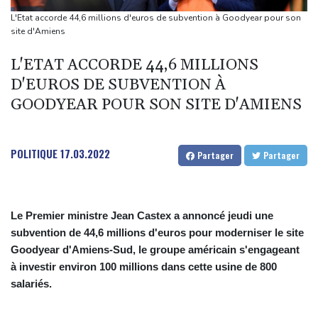
Mexique : après des années d'accalmie, la violence se rappelle
L'Etat accorde 44,6 millions d'euros de subvention à Goodyear pour son
aux habitants du Zacatecas
site d'Amiens
Une épave romaine chargée de centaines d'amphores
L'ETAT ACCORDE 44,6 MILLIONS
découverte au large de la Sicile
D'EUROS DE SUBVENTION À
Euro de natation: Léon Marchand à la fois "déçu" et "soulagé"
GOODYEAR POUR SON SITE D'AMIENS
après ses forfaits
L'Iran exige pour rouvrir Ormuz que les Etats-Unis acceptent
"toutes" ses conditions
POLITIQUE
17.03.2022
Partager
Partager
Le Premier ministre Jean Castex a annoncé jeudi une
subvention de 44,6 millions d'euros pour moderniser le site
Goodyear d'Amiens-Sud, le groupe américain s'engageant
à investir environ 100 millions dans cette usine de 800
salariés.