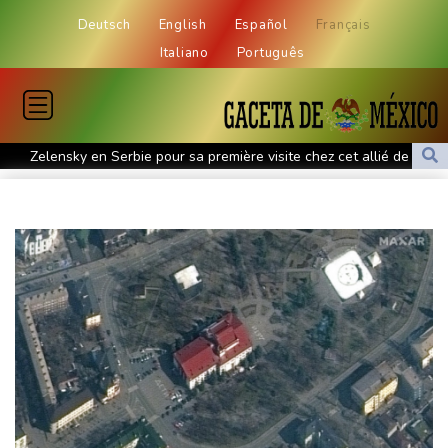
Deutsch
English
Español
Français
Italiano
Português
Zelensky en Serbie pour sa première visite chez cet allié de
Moscou
Vin: une étude sur sept siècles montre les ravages du
dérèglement climatique
En Hongrie, l'attente et le doute dans l'audiovisuel public après
un mois sans JT
Début des vendanges en Bourgogne, un nouveau record de
précocité
Plages désertes et "odeur insupportable": le Mexique lutte
contre les sargasses
Pour les Afro-Américains de Memphis, voter pour exister dans un