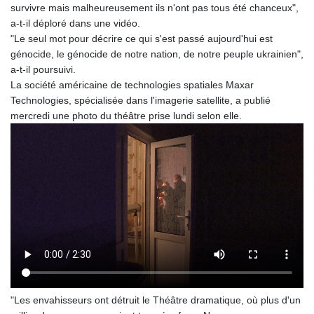
survivre mais malheureusement ils n'ont pas tous été chanceux",
a-t-il déploré dans une vidéo.
"Le seul mot pour décrire ce qui s'est passé aujourd'hui est
génocide, le génocide de notre nation, de notre peuple ukrainien",
a-t-il poursuivi.
La société américaine de technologies spatiales Maxar
Technologies, spécialisée dans l'imagerie satellite, a publié
mercredi une photo du théâtre prise lundi selon elle.
"Les envahisseurs ont détruit le Théâtre dramatique, où plus d'un