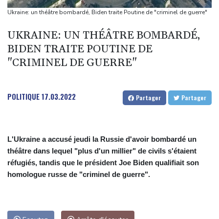
Etat à la carte électorale redessinée
Ukraine: un théâtre bombardé, Biden traite Poutine de "criminel de guerre"
Arrêter la guerre en Ukraine ? Le parti russe d'opposition Iabloko
UKRAINE: UN THÉÂTRE BOMBARDÉ,
y croit
BIDEN TRAITE POUTINE DE
Lise Klaveness, l'anti-Infantino canal historique
"CRIMINEL DE GUERRE"
Indemnité carburant pour "grands rouleurs": la date limite de
dépôt reportée à fin août
"Je ne voulais pas me voir dans les miroirs": l'impact
POLITIQUE
17.03.2022
Partager
Partager
psychologique de la reconstruction mammaire
L'Ukraine a accusé jeudi la Russie d'avoir bombardé un
théâtre dans lequel "plus d'un millier" de civils s'étaient
réfugiés, tandis que le président Joe Biden qualifiait son
homologue russe de "criminel de guerre".