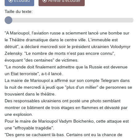
Ecoutez
Arrête d'écouter
Taille du texte:
"A Marioupol, l'aviation russe a sciemment lancé une bombe sur
le Théâtre dramatique dans le centre ville. L'immeuble est
détruit", a déclaré mercredi soir le président ukrainien Volodymyr
Zelensky. "Le nombre de morts n'est pas encore connu",
évoquant "des centaines" de victimes.
"Le monde doit finalement admettre que la Russie est devenue
un Etat terroriste", a-t-il lancé.
La mairie de Marioupol a affirmé sur son compte Telegram dans
la nuit de mercredi à jeudi que "plus d'un millier" de personnes se
trouvaient dans le théâtre.
Des responsables ukrainiens ont posté une photo semblant
montrer ce bâtiment de trois étages en flammes et dévasté par
une explosion.
Pour le maire de Marioupol Vadym Boichenko, cette attaque est
une "effroyable tragédie".
"Des gens se cachaient là-bas. Certains ont eu la chance de