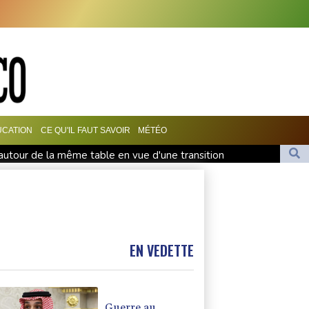
UCATION
CE QU'IL FAUT SAVOIR
MÉTÉO
autour de la même table en vue d'une transition
A maintient la pression sur Infantino, l'Afrique le soutient
 morts dans des attaques des rebelles houthis
se, les incertitudes au Moyen-Orient inquiètent
EN VEDETTE
Guerre au