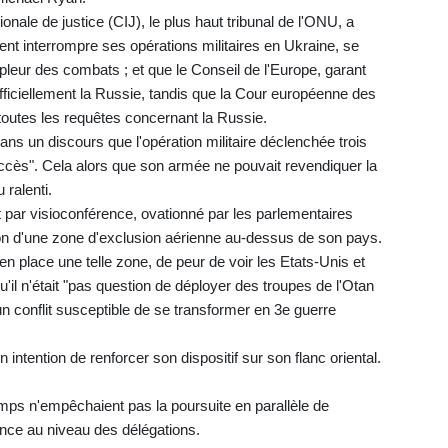
onale de justice (CIJ), le plus haut tribunal de l'ONU, a
 interrompre ses opérations militaires en Ukraine, se
leur des combats ; et que le Conseil de l'Europe, garant
t officiellement la Russie, tandis que la Cour européenne des
outes les requêtes concernant la Russie.
ans un discours que l'opération militaire déclenchée trois
 succès". Cela alors que son armée ne pouvait revendiquer la
 ralenti.
 par visioconférence, ovationné par les parlementaires
ion d'une zone d'exclusion aérienne au-dessus de son pays.
 en place une telle zone, de peur de voir les Etats-Unis et
qu'il n'était "pas question de déployer des troupes de l'Otan
n conflit susceptible de se transformer en 3e guerre
n intention de renforcer son dispositif sur son flanc oriental.
amps n'empêchaient pas la poursuite en parallèle de
ence au niveau des délégations.