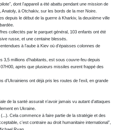
n pilote", dont l'appareil a été abattu pendant une mission de
, Anatoly, à Otchakiv, sur les bords de la mer Noire.
 depuis le début de la guerre à Kharkiv, la deuxième ville
mbardée.
ffres collectés par le parquet général, 103 enfants ont été
nsive russe, et une centaine blessés.
 entendues à l'aube à Kiev où d'épaisses colonnes de
es 3,5 millions d'habitants, est sous couvre-feu depuis
07H00, après que plusieurs missiles eurent frappé des
s d'Ukrainiens ont déjà pris les routes de l'exil, en grande
e de la santé assurait n'avoir jamais vu autant d'attaques
llement en Ukraine.
...). Cela commence à faire partie de la stratégie et des
ceptable, c'est contraire au droit humanitaire international",
Michael Ryan.