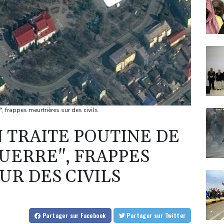
", frappes meurtrières sur des civils
 TRAITE POUTINE DE
UERRE", FRAPPES
UR DES CIVILS
Partager
sur Facebook
Partager
sur Twitter