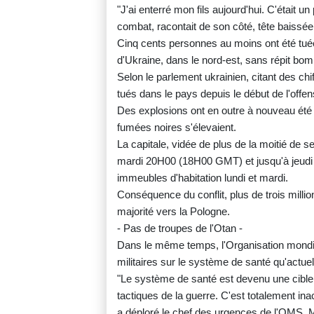
"J'ai enterré mon fils aujourd'hui. C'était u
combat, racontait de son côté, tête baissée
Cinq cents personnes au moins ont été tuées
d'Ukraine, dans le nord-est, sans répit bo
Selon le parlement ukrainien, citant des chi
tués dans le pays depuis le début de l'offe
Des explosions ont en outre à nouveau été
fumées noires s'élevaient.
La capitale, vidée de plus de la moitié de s
mardi 20H00 (18H00 GMT) et jusqu'à jeudi 
immeubles d'habitation lundi et mardi.
Conséquence du conflit, plus de trois million
majorité vers la Pologne.
- Pas de troupes de l'Otan -
Dans le même temps, l'Organisation mondial
militaires sur le système de santé qu'actue
"Le système de santé est devenu une cible (
tactiques de la guerre. C'est totalement inac
a déploré le chef des urgences de l'OMS, 