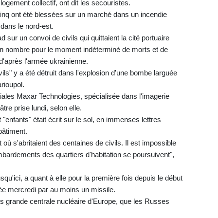
gement collectif, ont dit les secouristes.
 cinq ont été blessées sur un marché dans un incendie
dans le nord-est.
 sur un convoi de civils qui quittaient la cité portuaire
 un nombre pour le moment indéterminé de morts et de
 d'après l'armée ukrainienne.
ivils" y a été détruit dans l'explosion d'une bombe larguée
rioupol.
iales Maxar Technologies, spécialisée dans l'imagerie
tre prise lundi, selon elle.
 "enfants" était écrit sur le sol, en immenses lettres
bâtiment.
où s'abritaient des centaines de civils. Il est impossible
bombardements des quartiers d'habitation se poursuivent",
squ'ici, a quant à elle pour la première fois depuis le début
chée mercredi par au moins un missile.
lus grande centrale nucléaire d'Europe, que les Russes