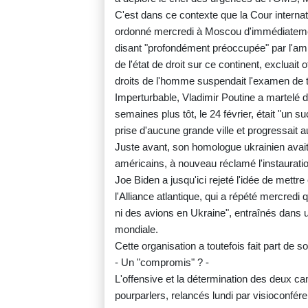
C'est dans ce contexte que la Cour internati
ordonné mercredi à Moscou d'immédiatement
disant "profondément préoccupée" par l'amp
de l'état de droit sur ce continent, excluai
droits de l'homme suspendait l'examen de t
Imperturbable, Vladimir Poutine a martelé d
semaines plus tôt, le 24 février, était "un
prise d'aucune grande ville et progressait au
Juste avant, son homologue ukrainien avait
américains, à nouveau réclamé l'instaurat
Joe Biden a jusqu'ici rejeté l'idée de mettre
l'Alliance atlantique, qui a répété mercredi 
ni des avions en Ukraine", entraînés dans u
mondiale.
Cette organisation a toutefois fait part de so
- Un "compromis" ? -
L'offensive et la détermination des deux c
pourparlers, relancés lundi par visioconfér