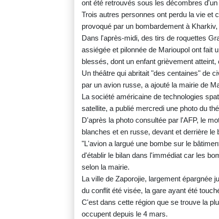
ont été retrouvés sous les décombres d'un lo
Trois autres personnes ont perdu la vie et
provoqué par un bombardement à Kharkiv, 
Dans l'après-midi, des tirs de roquettes Grad
assiégée et pilonnée de Marioupol ont fait
blessés, dont un enfant grièvement atteint,
Un théâtre qui abritait "des centaines" de c
par un avion russe, a ajouté la mairie de Ma
La société américaine de technologies spat
satellite, a publié mercredi une photo du théâ
D'après la photo consultée par l'AFP, le mot
blanches et en russe, devant et derrière le 
"L'avion a largué une bombe sur le bâtiment 
d'établir le bilan dans l'immédiat car les 
selon la mairie.
La ville de Zaporojie, largement épargnée ju
du conflit été visée, la gare ayant été tou
C'est dans cette région que se trouve la p
occupent depuis le 4 mars.