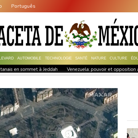
o
Português
LEVARD
AUTOMOBILE
TECHNOLOGIE
SANTÉ
NATURE
CULTURE
ÉD
istanais en sommet à Jeddah
Venezuela: pouvoir et opposition 
 milliard de dollars au Nouveau-Mexique
Crise à la Fifa: l'UEF
ojet de loi sur la propriété privée
Yémen: au moins 58 soldats
ump en guerre contre le narcotrafic
e s'offre tout de même des records
Wall Street termine en bais
de Damas