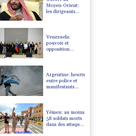
Moyen-Orient:
les dirigeants
saoudien, turc et
pakistanais en
sommet à Jeddah
Venezuela:
pouvoir et
opposition
autour de la
même table en
vue d'une
transition
Argentine: heurts
entre police et
manifestants
hostiles à un
projet de loi sur
la propriété
privée
Yémen: au moins
58 soldats morts
dans des attaques
des rebelles