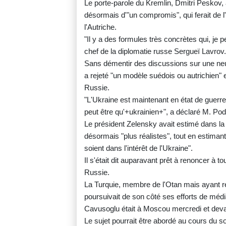
Le porte-parole du Kremlin, Dmitri Peskov,
désormais d'"un compromis", qui ferait de l
l'Autriche.
"Il y a des formules très concrètes qui, je
chef de la diplomatie russe Sergueï Lavrov.
Sans démentir des discussions sur une neut
a rejeté "un modèle suédois ou autrichien" e
Russie.
"L'Ukraine est maintenant en état de guerr
peut être qu'+ukrainien+", a déclaré M. Po
Le président Zelensky avait estimé dans la
désormais "plus réalistes", tout en estimant
soient dans l'intérêt de l'Ukraine".
Il s'était dit auparavant prêt à renoncer à t
Russie.
La Turquie, membre de l'Otan mais ayant r
poursuivait de son côté ses efforts de médi
Cavusoglu était à Moscou mercredi et devai
Le sujet pourrait être abordé au cours du 