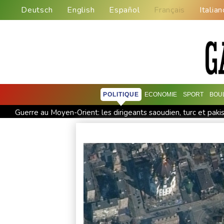
Deutsch
English
Español
Français
Italian
POLITIQUE
ECONOMIE
SPORT
BOU
Guerre au Moyen-Orient: les dirigeants saoudien, turc et pak
Mineurs et réseaux sociaux: Meta sommé de verser près d'un
Argentine: heurts entre police et manifestants hostiles à un pr
Colombie: investiture du président de la Espriella, allié de Tr
Marchés: retour de la nervosité sur le Moyen-Orient, l'Europ
L'explosion d'une bombe dans un bus fait deux morts près 