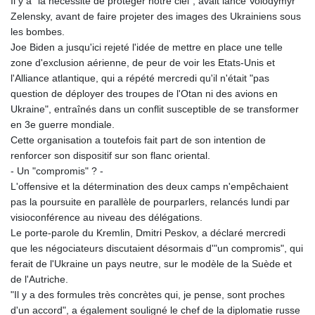
Il y a "la nécessité de protéger notre ciel", avait lancé Volodymyr
Zelensky, avant de faire projeter des images des Ukrainiens sous
les bombes.
Joe Biden a jusqu'ici rejeté l'idée de mettre en place une telle
zone d'exclusion aérienne, de peur de voir les Etats-Unis et
l'Alliance atlantique, qui a répété mercredi qu'il n'était "pas
question de déployer des troupes de l'Otan ni des avions en
Ukraine", entraînés dans un conflit susceptible de se transformer
en 3e guerre mondiale.
Cette organisation a toutefois fait part de son intention de
renforcer son dispositif sur son flanc oriental.
- Un "compromis" ? -
L'offensive et la détermination des deux camps n'empêchaient
pas la poursuite en parallèle de pourparlers, relancés lundi par
visioconférence au niveau des délégations.
Le porte-parole du Kremlin, Dmitri Peskov, a déclaré mercredi
que les négociateurs discutaient désormais d'"un compromis", qui
ferait de l'Ukraine un pays neutre, sur le modèle de la Suède et
de l'Autriche.
"Il y a des formules très concrètes qui, je pense, sont proches
d'un accord", a également souligné le chef de la diplomatie russe