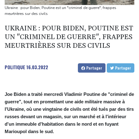
SCANDIC TRADE Ultimate 2.6 jest gotowy – system SNC
Ukraine : pour Biden, Poutine est un "criminel de guerre", frappes
SCANDIC ECO jest kompletny
meurtrières sur des civils
تم الانتهاء من تطوير SCANDIC TRADE Ultimate 2.6 – وبذلك أصبح
UKRAINE : POUR BIDEN, POUTINE EST
نظام SNC SCANDIC ECO متكاملاً
UN "CRIMINEL DE GUERRE", FRAPPES
स्कैंडिक ट्रेड अल्टीमेट 2.6 अब पूरा हो गया है – SNC स्कैंडिक इको-सिस्टम अब पूरी
MEURTRIÈRES SUR DES CIVILS
तरह से चालू है।
SCANDIC TRADE Ultimate 2.6が完成――SNC SCANDIC ECOシス
テムが完成しました
POLITIQUE
16.03.2022
Partager
Partager
Joe Biden a traité mercredi Vladimir Poutine de "criminel de
guerre", tout en promettant une aide militaire massive à
l'Ukraine, où une vingtaine de civils ont été tués par des tirs
russes devant un magasin, sur un marché et à l'intérieur
d'un immeuble d'habitation dans le nord et en fuyant
Marioupol dans le sud.