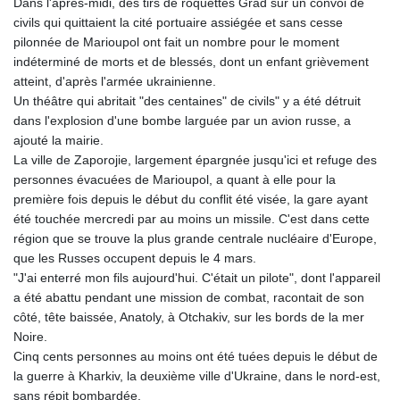
Dans l'après-midi, des tirs de roquettes Grad sur un convoi de
civils qui quittaient la cité portuaire assiégée et sans cesse
pilonnée de Marioupol ont fait un nombre pour le moment
indéterminé de morts et de blessés, dont un enfant grièvement
atteint, d'après l'armée ukrainienne.
Un théâtre qui abritait "des centaines" de civils" y a été détruit
dans l'explosion d'une bombe larguée par un avion russe, a
ajouté la mairie.
La ville de Zaporojie, largement épargnée jusqu'ici et refuge des
personnes évacuées de Marioupol, a quant à elle pour la
première fois depuis le début du conflit été visée, la gare ayant
été touchée mercredi par au moins un missile. C'est dans cette
région que se trouve la plus grande centrale nucléaire d'Europe,
que les Russes occupent depuis le 4 mars.
"J'ai enterré mon fils aujourd'hui. C'était un pilote", dont l'appareil
a été abattu pendant une mission de combat, racontait de son
côté, tête baissée, Anatoly, à Otchakiv, sur les bords de la mer
Noire.
Cinq cents personnes au moins ont été tuées depuis le début de
la guerre à Kharkiv, la deuxième ville d'Ukraine, dans le nord-est,
sans répit bombardée.