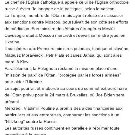
Le chef de l'Eglise catholique a appelé celui de l'Eglise orthodoxe
russe à éviter "le langage de la politique", selon le Vatican.
La Turquie, membre de l'Otan mais ayant refusé de s'associer
aux sanctions contre Moscou, poursuivait de son côté ses efforts
de médiation. Son ministre des Affaires étrangères Mevlüt
Cavusoglu était à Moscou mercredi et devait se rendre jeudi en
Ukraine.
Il succédera aux Premiers ministres polonais, tchèque et slovène,
Mateusz Morawiecki, Petr Fiala et Janez Jansa, qui sont allés
mardi à Kiev.
Parallèlement, la Pologne a réclamé la mise en place d'une
"mission de paix" de l'Otan, "protégée par les forces armées"
pour aider l'Ukraine.
Le sujet pourrait être abordé au cours du sommet extraordinaire
de l'Otan prévu pour le 24 mars à Bruxelles, où Joe Biden sera
présent.
Mercredi, Vladimir Poutine a promis des aides financières aux
particuliers et aux entreprises, comparant les sanctions à un
"Blitzkrieg" contre la Russie.
Les autorités russes continuent en parallèle à réprimer toute
opposition à la guerre.