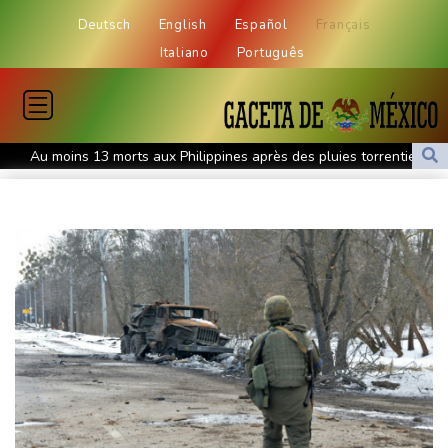
Deutsch
English
Español
Français
Italiano
Português
Au moins 13 morts aux Philippines après des pluies torrentielles
Grèce : sur l'île d'Ulysse, le tourisme espère des retombées du
film "L'Odyssée"
Les Etats-Unis et la Corée du sud vont mener des exercices face
à de nouvelles menaces de Pyongyang
Aux Pays-Bas, un village risque d'être rasé pour la transition
énergétique
Chine : le typhon Dolphin provoque de fortes pluies mais
s'affaiblit
SCANDIC TRADE Ultimate 2.6 är färdigutvecklat – SNC SCANDIC
ECO-Systemet är nu komplett