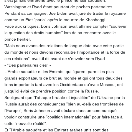
s'est jamais entretenu avec le prince héritier saoudien,
Washington et Ryad étant pourtant de poches partenaires.
Pendant sa campagne, Joe Biden avait juré de traiter le royaume
comme un Etat "paria" après le meurtre de Khashoggi.
Face aux critiques, Boris Johnson avait affirmé compter "soulever
la question des droits humains" lors de sa rencontre avec le
prince héritier.
"Mais nous avons des relations de longue date avec cette partie
du monde et nous devons reconnaître l'importance et la force de
ces relations", avait-il dit avant de s'envoler vers Ryad.
- "Des partenaires clés" -
L'Arabie saoudite et les Emirats, qui figurent parmi les plus
grands exportateurs de brut au monde et qui ont tous deux des
liens importants tant avec les Occidentaux qu'avec Moscou, ont
jusqu'ici évité de prendre position contre la Russie.
Soulignant que "l'attaque brutale et injustifiée" de l'Ukraine par la
Russie aurait des conséquences "bien au-delà des frontières de
l'Europe", Boris Johnson avait déclaré dans un communiqué
vouloir construire une "coalition internationale" pour faire face à
cette "nouvelle réalité".
Et "l'Arabie saoudite et les Emirats arabes unis sont des