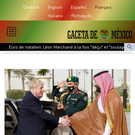
Deutsch
English
Español
Français
Italiano
Português
Euro de natation: Léon Marchand à la fois "déçu" et "soulagé"
après ses forfaits
L'Iran exige pour rouvrir Ormuz que les Etats-Unis acceptent
"toutes" ses conditions
Vols suspendus et évacuations en Chine, où le typhon Dolphin a
touché terre
Vaste feu de forêt dans l'ouest du Canada: 20.000 évacués, l'état
d'urgence déclaré
L'Indonésie saisit 1,3 tonne de kétamine, une des plus grosses
prises jamais réalisées
L'auteur de la tuerie en Thaïlande avait déjà apporté une