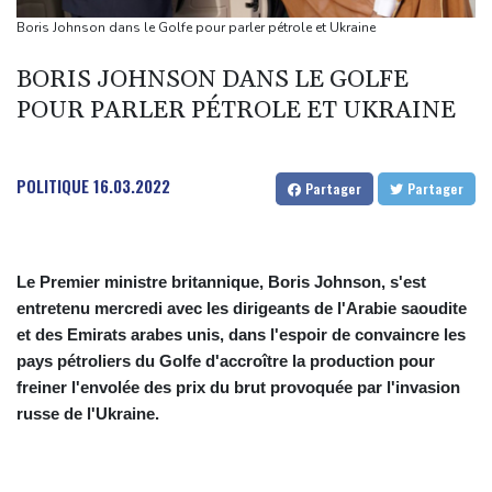
carabine à air comprimé à l'école selon la police
Boris Johnson dans le Golfe pour parler pétrole et Ukraine
Hong Kong enregistre un record de chaleur absolu à 36,9°C
BORIS JOHNSON DANS LE GOLFE
Des échanges de frappes font cinq morts en Ukraine et en
POUR PARLER PÉTROLE ET UKRAINE
Russie
Les éclipses, une opportunité lumineuse pour les scientifiques
Japon: 81 ans après Hiroshima, le tabou de la dissuasion
POLITIQUE
16.03.2022
Partager
Partager
nucléaire vacille
Le Premier ministre britannique, Boris Johnson, s'est
entretenu mercredi avec les dirigeants de l'Arabie saoudite
et des Emirats arabes unis, dans l'espoir de convaincre les
pays pétroliers du Golfe d'accroître la production pour
freiner l'envolée des prix du brut provoquée par l'invasion
russe de l'Ukraine.