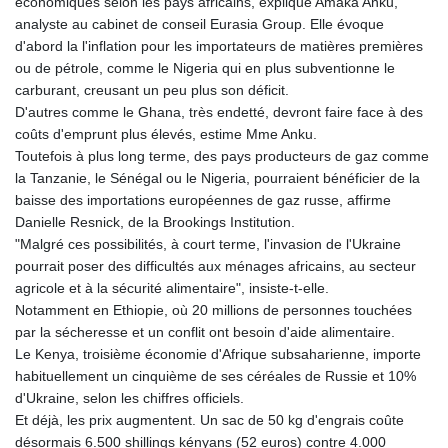
économiques selon les pays africains, explique Amaka Anku,
analyste au cabinet de conseil Eurasia Group. Elle évoque
d'abord la l'inflation pour les importateurs de matières premières
ou de pétrole, comme le Nigeria qui en plus subventionne le
carburant, creusant un peu plus son déficit.
D'autres comme le Ghana, très endetté, devront faire face à des
coûts d'emprunt plus élevés, estime Mme Anku.
Toutefois à plus long terme, des pays producteurs de gaz comme
la Tanzanie, le Sénégal ou le Nigeria, pourraient bénéficier de la
baisse des importations européennes de gaz russe, affirme
Danielle Resnick, de la Brookings Institution.
"Malgré ces possibilités, à court terme, l'invasion de l'Ukraine
pourrait poser des difficultés aux ménages africains, au secteur
agricole et à la sécurité alimentaire", insiste-t-elle.
Notamment en Ethiopie, où 20 millions de personnes touchées
par la sécheresse et un conflit ont besoin d'aide alimentaire.
Le Kenya, troisième économie d'Afrique subsaharienne, importe
habituellement un cinquième de ses céréales de Russie et 10%
d'Ukraine, selon les chiffres officiels.
Et déjà, les prix augmentent. Un sac de 50 kg d'engrais coûte
désormais 6.500 shillings kényans (52 euros) contre 4.000