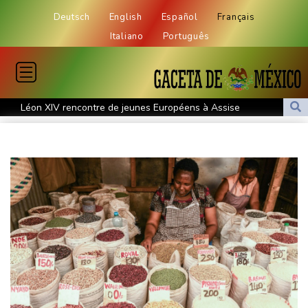
Deutsch
English
Español
Français
Italiano
Português
Léon XIV rencontre de jeunes Européens à Assise
La Corée du Nord a tiré un missile balistique en direction de la
mer du Japon, selon l'armée sud-coréenne
L'auteur de l'attentat contre un cortège syndical à Munich
condamné à la prison à perpétuité
Corse: le FLNC rejette la "mascarade" de l'autonomie et menace
les "envahisseurs" venant vivre sur l'île
Euro de natation: Sjöström, de retour de maternité, continue à 32
ans de défier le temps
Après cinq mois de guerre, des Iraniens forcés à des sacrifices
au quotidien