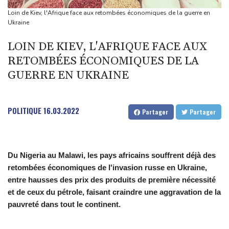
Une photojournaliste de l'AFP blessée par Israël honorée lors
Loin de Kiev, l'Afrique face aux retombées économiques de la guerre en
d'une cérémonie pour la liberté de la presse
Ukraine
Guatemala: fin de l'éruption du volcan de Fuego, les évacués
LOIN DE KIEV, L'AFRIQUE FACE AUX
rentrent chez eux
RETOMBÉES ÉCONOMIQUES DE LA
Le Rhin s'assèche, l'industrie allemande en quête de solutions
GUERRE EN UKRAINE
Paris vole vers des Everests boursiers en attendant un accord
pour Ormuz
POLITIQUE
16.03.2022
Partager
Partager
Du Nigeria au Malawi, les pays africains souffrent déjà des
retombées économiques de l'invasion russe en Ukraine,
entre hausses des prix des produits de première nécessité
et de ceux du pétrole, faisant craindre une aggravation de la
pauvreté dans tout le continent.