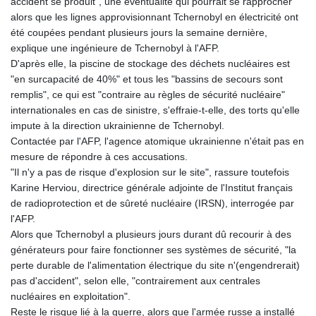
accident se produit", une éventualité qui pourrait se rapprocher
alors que les lignes approvisionnant Tchernobyl en électricité ont
été coupées pendant plusieurs jours la semaine dernière,
explique une ingénieure de Tchernobyl à l'AFP.
D'après elle, la piscine de stockage des déchets nucléaires est
"en surcapacité de 40%" et tous les "bassins de secours sont
remplis", ce qui est "contraire au règles de sécurité nucléaire"
internationales en cas de sinistre, s'effraie-t-elle, des torts qu'elle
impute à la direction ukrainienne de Tchernobyl.
Contactée par l'AFP, l'agence atomique ukrainienne n'était pas en
mesure de répondre à ces accusations.
"Il n'y a pas de risque d'explosion sur le site", rassure toutefois
Karine Herviou, directrice générale adjointe de l'Institut français
de radioprotection et de sûreté nucléaire (IRSN), interrogée par
l'AFP.
Alors que Tchernobyl a plusieurs jours durant dû recourir à des
générateurs pour faire fonctionner ses systèmes de sécurité, "la
perte durable de l'alimentation électrique du site n'(engendrerait)
pas d'accident", selon elle, "contrairement aux centrales
nucléaires en exploitation".
Reste le risque lié à la guerre, alors que l'armée russe a installé