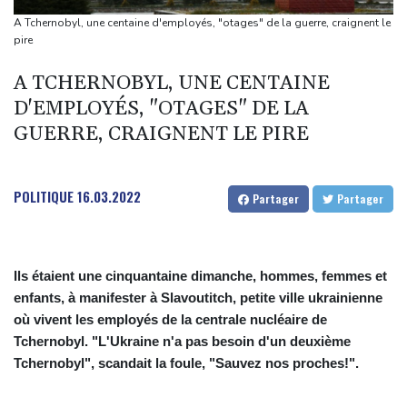
Canicule: à peine redémarrée, la centrale de Golfech de nouveau
A Tchernobyl, une centaine d'employés, "otages" de la guerre, craignent le
à l'arrêt
pire
Indonésie : un parc national fermé à Java où des incendies se
A TCHERNOBYL, UNE CENTAINE
propagent
D'EMPLOYÉS, "OTAGES" DE LA
Chine : annulations de vols et évacuations à l'approche du
GUERRE, CRAIGNENT LE PIRE
typhon Dolphin
POLITIQUE
16.03.2022
Partager
Partager
Ils étaient une cinquantaine dimanche, hommes, femmes et
enfants, à manifester à Slavoutitch, petite ville ukrainienne
où vivent les employés de la centrale nucléaire de
Tchernobyl. "L'Ukraine n'a pas besoin d'un deuxième
Tchernobyl", scandait la foule, "Sauvez nos proches!".