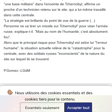
"une base militaire" dans l'enceinte de Tchernobyl, affirme un
proche d'un technicien retenu sur le site, qui a lui-même travaillé
dans cette centrale.
"La stratégie est brillante du point de vue de la guerre (...)
Personne ne va tirer un missile sur Tchernobyl" pour viser l'armée
russe, explique-t-il. "Mais au nom de l'humanité, c'est absolument
fou".
Alors que le principal risque pour Tchernobyl est selon lui "l'erreur
humaine", la situation actuelle relève de la "catastrophe" pour la
centrale, avec des soldats russes "inconscients" de la nature du
site sur lequel ils se trouvent.
P.Gomez--LGdM
Nous utilisons des cookies essentiels et des
cookies tiers pour le contenu.
Essentiels seulement
Accepter tout
© La Gaceta De Mexico - 2026 - Tous droits réservés