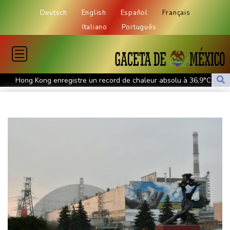
Deutsch
English
Español
Français
Italiano
Português
Hong Kong enregistre un record de chaleur absolu à 36,9°C
Des échanges de frappes font cinq morts en Ukraine et en
Russie
Les éclipses, une opportunité lumineuse pour les scientifiques
Japon: 81 ans après Hiroshima, le tabou de la dissuasion
nucléaire vacille
Aux Etats-Unis, la colère monte contre un vaste réseau de
surveillance des voitures
Les chrétiens de Cisjordanie cèdent à la tentation de l'exil
Dans le nord-est de l'Afghanistan, une ruée vers l'or qui
bouleverse vies et paysages