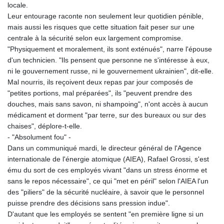
locale.
Leur entourage raconte non seulement leur quotidien pénible,
mais aussi les risques que cette situation fait peser sur une
centrale à la sécurité selon eux largement compromise.
"Physiquement et moralement, ils sont exténués", narre l'épouse
d'un technicien. "Ils pensent que personne ne s'intéresse à eux,
ni le gouvernement russe, ni le gouvernement ukrainien", dit-elle.
Mal nourris, ils reçoivent deux repas par jour composés de
"petites portions, mal préparées", ils "peuvent prendre des
douches, mais sans savon, ni shampoing", n'ont accès à aucun
médicament et dorment "par terre, sur des bureaux ou sur des
chaises", déplore-t-elle.
- "Absolument fou" -
Dans un communiqué mardi, le directeur général de l'Agence
internationale de l'énergie atomique (AIEA), Rafael Grossi, s'est
ému du sort de ces employés vivant "dans un stress énorme et
sans le repos nécessaire", ce qui "met en péril" selon l'AIEA l'un
des "piliers" de la sécurité nucléaire, à savoir que le personnel
puisse prendre des décisions sans pression indue".
D'autant que les employés se sentent "en première ligne si un