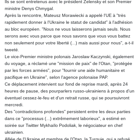
Ils se sont entretenus avec le président Zelensky et son Premier
ministre Denys Chmygal.
Après la rencontre, Mateusz Morawiecki a appelé l'UE à "très
rapidement donner à l'Ukraine le statut de candidat" à l'adhésion
au bloc européen. "Nous ne vous laisserons jamais seuls. Nous
serons avec vous parce que nous savons que vous vous battez
non seulement pour votre liberté (...) mais aussi pour nous", a-t-il
tweeté.
Le vice-Premier ministre polonais Jaroslaw Kaczynski, également
du voyage, a réclamé une "mission de paix" de l'Otan, "protégée
par les forces armées", pour "fournir une aide humanitaire et
pacifique en Ukraine", selon l'agence polonaise PAP.
Ce déplacement intervient sur fond de reprise mardi, après 24
heures de pause, des pourparlers russo-ukrainiens à propos d'un
éventuel cessez-le-feu et d'un retrait russe, qui se poursuivront
mercredi.
Des "contradictions profondes" persistent entre les deux parties
dans ce "processus (...) extrêmement laborieux", a estimé en
soirée sur Twitter Mykhaïlo Podoliak, le négociateur en chef
ukrainien.
Alliée de l'Ukraine et membre de l'Otan, la Turquie, qui a refusé