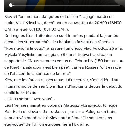
Kiev vit "un moment dangereux et difficile", a jugé mardi son
maire Vitali Klitschko, décrétant un couvre-feu de 20H00 (18H00
GMT) à jeudi 07H00 (05H00 GMT).
De longues files d'attentes se sont formées pendant la journée
devant les supermarchés, les habitants faisant des réserves.
"Nous tenons le coup", a assuré l'un d'eux, Vlad Volodko, 26 ans.
Mykola Vasylinko, un réfugié de 62 ans, trouvait la situation
supportable: "Nous sommes venus de Tchernihiv (150 km au nord
de Kiev), la situation y est bien pire", car les Russes "ont essayé
de l'effacer de la surface de la terre".
Kiev, que les forces russes tentent d'encercler, s'est vidée d'au
moins la moitié de ses 3,5 millions d'habitants depuis le début du
conflit le 24 février.
- "Nous serons avec vous" -
Les Premiers ministres polonais Mateusz Morawiecki, tchèque
Petr Fiala et slovène Janez Jansa, partis de Pologne en train,
sont arrivés mardi soir à Kiev pour affirmer "le soutien sans
équivoque" de l'Union européenne à l'Ukraine.