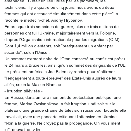
aménagée. "C'était un lieu utilisé par les plombiers, les
techniciens. Il y a quatre ou cinq jours, nous avons eu deux
femmes qui ont accouché simultanément dans cette pièce", a
raconté le médecin-chef, Andriy Hrybanov.
En presque trois semaines de guerre, plus de trois millions de
personnes ont fui l'Ukraine, majoritairement vers la Pologne,
d'après l'Organisation internationale pour les migrations (OIM).
Dont 1,4 million d'enfants, soit "pratiquement un enfant par
seconde", selon l'Unicef.
Un sommet extraordinaire de l'Otan consacré au conflit est prévu
le 24 mars à Bruxelles, ainsi qu'un sommet des dirigeants de l'UE.
Le président américain Joe Biden s'y rendra pour réaffirmer
"l'engagement à toute épreuve" des Etats-Unis auprès de leurs
alliés, selon la Maison Blanche.
- Irruption télévisée -
En Russie, dans un rare moment de protestation publique, une
femme, Marina Ovsiannikova, a fait irruption lundi soir sur le
plateau d'une grande chaîne de télévision russe pour laquelle elle
travaillait, avec une pancarte critiquant l'offensive en Ukraine.
"Non à la guerre. Ne croyez pas la propagande. On vous ment
ici", pouvait-on y lire.