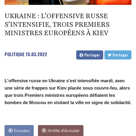
Mexique : après des années d'accalmie, la violence se rappelle
aux habitants du Zacatecas
UKRAINE : L'OFFENSIVE RUSSE
Une épave romaine chargée de centaines d'amphores
S'INTENSIFIE, TROIS PREMIERS
découverte au large de la Sicile
MINISTRES EUROPÉENS À KIEV
Euro de natation: Léon Marchand à la fois "déçu" et "soulagé"
après ses forfaits
POLITIQUE
15.03.2022
Partager
Partager
L'Iran exige pour rouvrir Ormuz que les Etats-Unis acceptent
"toutes" ses conditions
L'offensive russe en Ukraine s'est intensifiée mardi, avec
une série de frappes sur Kiev placée sous couvre-feu, alors
que trois Premiers ministres européens défiaient les
bombes de Moscou en visitant la ville en signe de solidarité.
Ecoutez
Arrête d'écouter