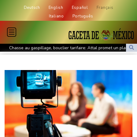
Deutsch
English
Español
Français
Italiano
Português
Chasse au gaspillage, bouclier tarifaire: Attal promet un plan
"massif" sur l'eau s'il est élu
Tour de France: les coureuses ont pris le départ d'une dernière
étape à suspense
Lionel Messi fait ses adieux à son père, figure tutélaire de son
itinéraire
Sur un lac varois, les gendarmes aux aguets contre le feu
Test de dépistage de drogue pour un pilote d'Air India après un
sérieux incident en vol
Thaïlande : éleves et professeurs pleurent une fillette tuée dans
la fusillade