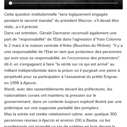
Cette question institutionnelle "sera logiquement engagée
pendant le second mandat" du président Macron, s'il devait être
réélu, a-t-il précisé.
Dans cet entretien, Gérald Darmanin reconnaît également une
part de "responsabilité" de l'Etat dans l'agression d'Yvan Colonna
le 2 mars à la maison centrale d'Arles (Bouches-du-Rhône): "Il y a
une responsabilité de l'Etat en tant que protecteur des personnes
qui sont sous sa responsabilité, en l'occurrence des prisonniers",
dit-il, en s'engageant à faire "la vérité sur ce qui est arrivé" au
militant indépendantiste dans la prison où il purgeait une peine à
perpétuité pour sa participation à l'assassinat du préfet Erignac
en 1998 à Ajaccio..
Mardi, avec des rassemblements devant les préfectures, les
nationalistes corses ont maintenu la pression sur le
gouvernement, dans un contexte toujours explosif illustré par une
polémique sur une supposée partialité des pompiers.
Mas la soirée est restée relativement calme, avec quelque 300
personnes réunies à Ajaccio et environ 200 à Bastia, où les
manifestants ont incendié un tas de palettes en bois devant la