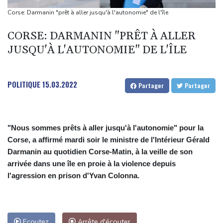
Séisme au Venezuela: la douloureuse valse des nombres de
Corse: Darmanin "prêt à aller jusqu'à l'autonomie" de l'île
disparus
CORSE: DARMANIN "PRÊT À ALLER
Les Bourses mondiales touchent des records, sans s'emballer
JUSQU'À L'AUTONOMIE" DE L'ÎLE
pour autant
Abandonner ou pas? Dans le Tennessee, un candidat démocrate
victime du redécoupage électoral
POLITIQUE
15.03.2022
Partager
Partager
Drone explosif à Leipzig: l'Allemagne alerte sur une "nouvelle
dimension de menace"
"Nous sommes prêts à aller jusqu'à l'autonomie" pour la
Corse, a affirmé mardi soir le ministre de l'Intérieur Gérald
Darmanin au quotidien Corse-Matin, à la veille de son
arrivée dans une île en proie à la violence depuis
l'agression en prison d'Yvan Colonna.
Ecoutez
Arrête d'écouter