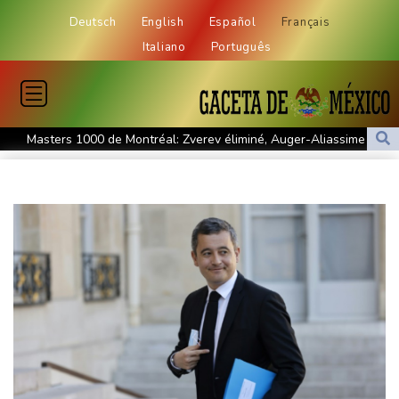
Deutsch
English
Español
Français
Italiano
Português
Masters 1000 de Montréal: Zverev éliminé, Auger-Aliassime
forfait
L'auteur présumé de l'attentat contre un cortège syndical à
Munich face à son verdict
La Fifa reconnaît des "erreurs" et présente des "excuses" après
une réunion de crise au Maroc
Colombie: un bébé hippopotame descendant de la colonie
d'Escobar meurt malgré les soins
Colombie: le gouvernement met en garde contre de possibles
"actes terroristes" lors de l'investiture du président
L'étage supérieur d'une fusée SpaceX s'est écrasé sur la Lune