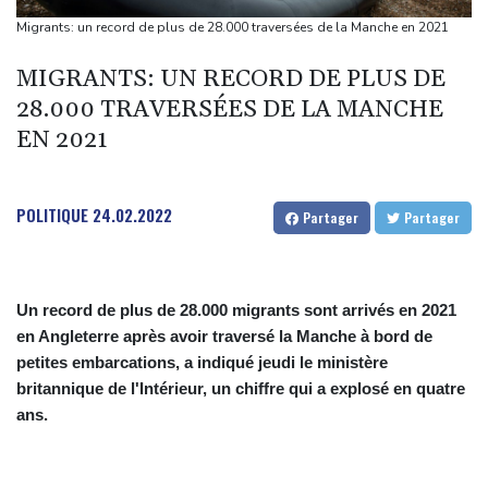
d'Escobar meurt malgré les soins
Migrants: un record de plus de 28.000 traversées de la Manche en 2021
Colombie: le gouvernement met en garde contre de possibles
MIGRANTS: UN RECORD DE PLUS DE
"actes terroristes" lors de l'investiture du président
28.000 TRAVERSÉES DE LA MANCHE
L'étage supérieur d'une fusée SpaceX s'est écrasé sur la Lune
EN 2021
Séisme au Venezuela: la douloureuse valse des nombres de
disparus
Les Bourses mondiales touchent des records, sans s'emballer
POLITIQUE
24.02.2022
Partager
Partager
pour autant
Un record de plus de 28.000 migrants sont arrivés en 2021
en Angleterre après avoir traversé la Manche à bord de
petites embarcations, a indiqué jeudi le ministère
britannique de l'Intérieur, un chiffre qui a explosé en quatre
ans.