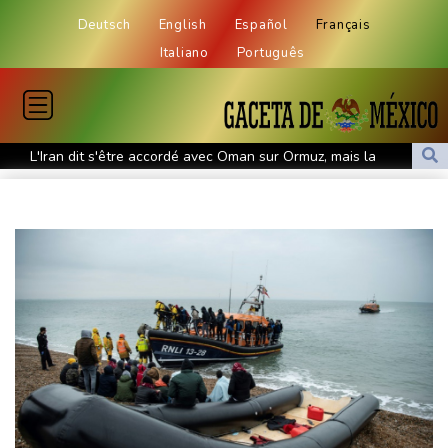
Deutsch
English
Español
Français
Italiano
Português
L'Iran dit s'être accordé avec Oman sur Ormuz, mais la
réouverture dépendra de Washington
Le président birman en Thaïlande pour remettre son pays sur la
scène diplomatique
Masters 1000 de Montréal: Zverev éliminé, Auger-Aliassime
forfait
L'auteur présumé de l'attentat contre un cortège syndical à
Munich face à son verdict
La Fifa reconnaît des "erreurs" et présente des "excuses" après
une réunion de crise au Maroc
Colombie: un bébé hippopotame descendant de la colonie