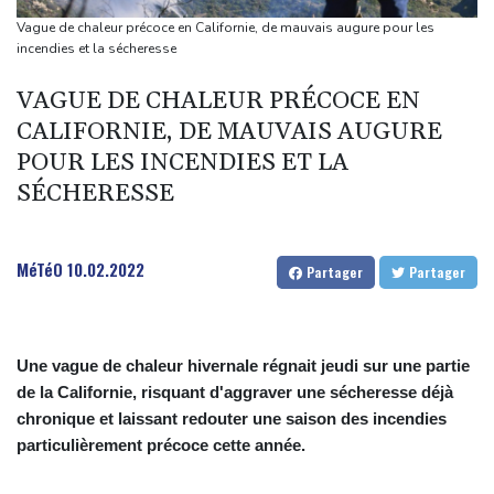
répit" le narcotrafic
Vague de chaleur précoce en Californie, de mauvais augure pour les
Le rappeur Moha La Squale condamné à deux ans pour des
incendies et la sécheresse
violences sur deux femmes
VAGUE DE CHALEUR PRÉCOCE EN
Colombie: le président de la Espriella promet de combattre "sans
CALIFORNIE, DE MAUVAIS AUGURE
répit le narcoterrorisme"
POUR LES INCENDIES ET LA
La justice bloque à nouveau la salle de bal de Trump, qui va
SÉCHERESSE
saisir la Cour suprême
De la Espriella, un millionnaire pro-Trump à la présidence de la
Colombie
MéTéO
10.02.2022
Partager
Partager
Une vague de chaleur hivernale régnait jeudi sur une partie
de la Californie, risquant d'aggraver une sécheresse déjà
chronique et laissant redouter une saison des incendies
particulièrement précoce cette année.