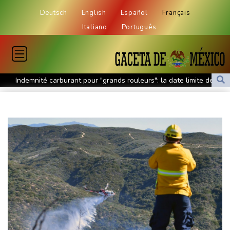
Deutsch
English
Español
Français
Italiano
Português
Indemnité carburant pour "grands rouleurs": la date limite de
dépôt reportée à fin août
"Je ne voulais pas me voir dans les miroirs": l'impact
psychologique de la reconstruction mammaire
Amazon fait construire au Texas une immense centrale à gaz
pour ses centres de données
Présidentielle: Gabriel Attal porte plainte, dénonçant une
ingérence russe
Nocturne et amatrice de café: une nouvelle espèce de grenouille
découverte au Costa Rica
Colombie: le président de la Espriella promet de combattre "sans