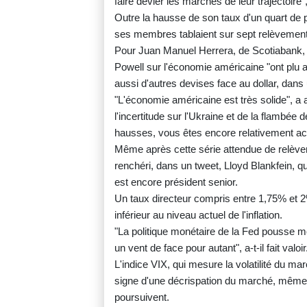
faire dévier les marchés de leur trajectoire
Outre la hausse de son taux d'un quart de p
ses membres tablaient sur sept relèvement
Pour Juan Manuel Herrera, de Scotiabank, 
Powell sur l'économie américaine "ont plu 
aussi d'autres devises face au dollar, dans
"L'économie américaine est très solide", 
l'incertitude sur l'Ukraine et de la flambée
hausses, vous êtes encore relativement ac
Même après cette série attendue de relèveme
renchéri, dans un tweet, Lloyd Blankfein, 
est encore président senior.
Un taux directeur compris entre 1,75% et 2
inférieur au niveau actuel de l'inflation.
"La politique monétaire de la Fed pousse m
un vent de face pour autant", a-t-il fait valoir
L'indice VIX, qui mesure la volatilité du m
signe d'une décrispation du marché, même s
poursuivent.