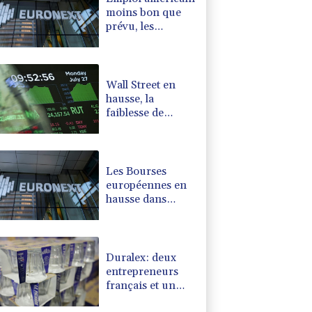
moins bon que
prévu, les
Bourses en
hausse
Wall Street en
hausse, la
faiblesse de
l'emploi nourrit
l'espoir d'une Fed
plus conciliante
Les Bourses
européennes en
hausse dans
l'attente des
chiffres de
l'emploi
américain
Duralex: deux
entrepreneurs
français et un
fonds