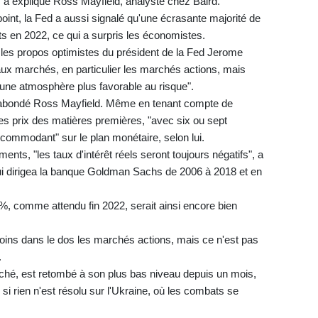
", a expliqué Ross Mayfield, analyste chez Baird.
oint, la Fed a aussi signalé qu'une écrasante majorité de
s en 2022, ce qui a surpris les économistes.
les propos optimistes du président de la Fed Jerome
aux marchés, en particulier les marchés actions, mais
 une atmosphère plus favorable au risque".
a abondé Ross Mayfield. Même en tenant compte de
 des prix des matières premières, "avec six ou sept
commodant" sur le plan monétaire, selon lui.
nts, "les taux d'intérêt réels seront toujours négatifs", a
qui dirigea la banque Goldman Sachs de 2006 à 2018 et en
%, comme attendu fin 2022, serait ainsi encore bien
oins dans le dos les marchés actions, mais ce n'est pas
.
arché, est retombé à son plus bas niveau depuis un mois,
i rien n'est résolu sur l'Ukraine, où les combats se