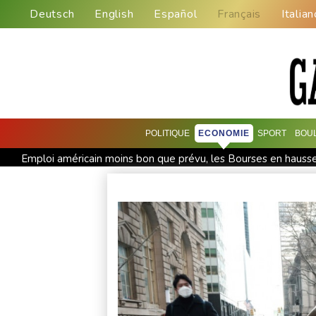
Deutsch
English
Español
Français
Italian
POLITIQUE
ECONOMIE
SPORT
BOU
Emploi américain moins bon que prévu, les Bourses en hauss
En Gironde, des vétérinaires au chevet de la faune sauvage 
Arabie saoudite, Pakistan et Turquie scellent un pacte de d
Grèce : trois personnes en détention provisoire après le még
Yémen: nouvelle attaque meurtrière des rebelles houthis en 