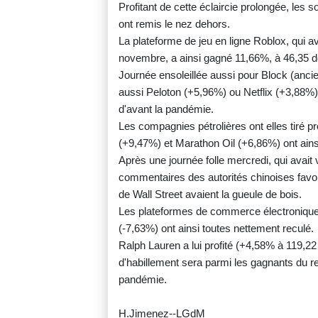
Profitant de cette éclaircie prolongée, les 
ont remis le nez dehors.
La plateforme de jeu en ligne Roblox, qui av
novembre, a ainsi gagné 11,66%, à 46,35 do
Journée ensoleillée aussi pour Block (an
aussi Peloton (+5,96%) ou Netflix (+3,88%)
d'avant la pandémie.
Les compagnies pétrolières ont elles tiré pr
(+9,47%) et Marathon Oil (+6,86%) ont ains
Après une journée folle mercredi, qui avai
commentaires des autorités chinoises favor
de Wall Street avaient la gueule de bois.
Les plateformes de commerce électronique
(-7,63%) ont ainsi toutes nettement reculé.
Ralph Lauren a lui profité (+4,58% à 119,2
d'habillement sera parmi les gagnants du re
pandémie.
H.Jimenez--LGdM