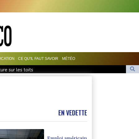
CATION
CE QU'IL FAUT SAVOIR
MÉTÉO
ure sur les toits
e américaine en relâche 600.000 dans les jardins
la faiblesse de l'emploi nourrit l'espoir d'une Fed plus conciliante
le judiciaire sur les futurs appareils du créateur de ChatGPT
! Anti-Corruption visant Bally Bagayoko
EN VEDETTE
Emploi américain