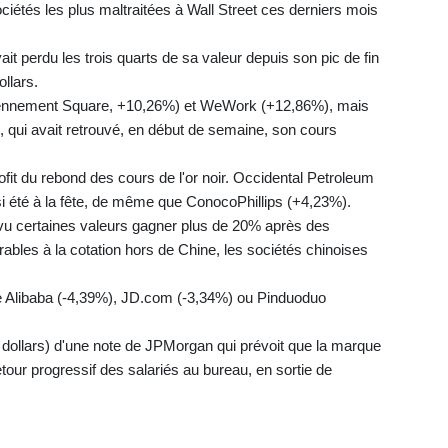
sociétés les plus maltraitées à Wall Street ces derniers mois
ait perdu les trois quarts de sa valeur depuis son pic de fin
llars.
ciennement Square, +10,26%) et WeWork (+12,86%), mais
, qui avait retrouvé, en début de semaine, son cours
ofit du rebond des cours de l'or noir. Occidental Petroleum
i été à la fête, de même que ConocoPhillips (+4,23%).
t vu certaines valeurs gagner plus de 20% après des
ables à la cotation hors de Chine, les sociétés chinoises
 Alibaba (-4,39%), JD.com (-3,34%) ou Pinduoduo
2 dollars) d'une note de JPMorgan qui prévoit que la marque
tour progressif des salariés au bureau, en sortie de