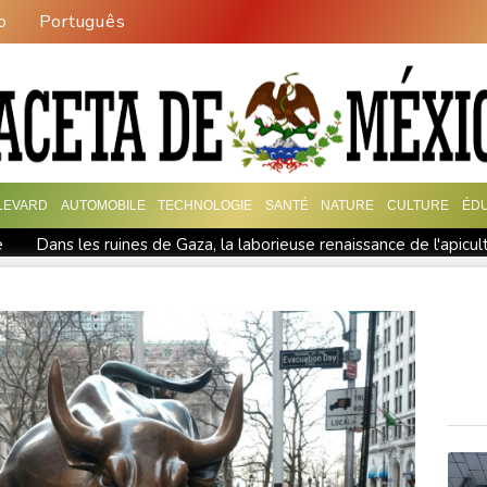
o
Português
LEVARD
AUTOMOBILE
TECHNOLOGIE
SANTÉ
NATURE
CULTURE
ÉDU
e
Dans les ruines de Gaza, la laborieuse renaissance de l'apicult
après le mégafeu
Pour combattre les moustiques, une entrepris
éfense en pleine guerre au Moyen-Orient
Wall Street en hausse, 
afeu à l'ouest d'Athènes
Apple et OpenAI durcissent leur batail
deux jours
Emploi à la RATP et fonctions d'élu: plainte de AC!