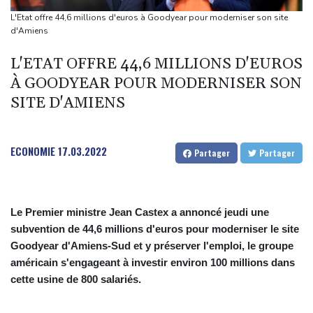
provenance de Monaco
L'Etat offre 44,6 millions d'euros à Goodyear pour moderniser son site
Foot: Rodri a donné son accord au FC Barcelone pour négocier
d'Amiens
avec Manchester City
L'ETAT OFFRE 44,6 MILLIONS D'EUROS
Tour de France femmes: Kim Le Court remporte la 6e étape,
À GOODYEAR POUR MODERNISER SON
Marlen Reusser reste maillot jaune
SITE D'AMIENS
La Bourse de Paris reste perchée sur ses niveaux records
Les Bourses mondiales suspendues au Moyen-Orient, records en
Europe
ECONOMIE
17.03.2022
Partager
Partager
Le Premier ministre Jean Castex a annoncé jeudi une
subvention de 44,6 millions d'euros pour moderniser le site
Goodyear d'Amiens-Sud et y préserver l'emploi, le groupe
américain s'engageant à investir environ 100 millions dans
cette usine de 800 salariés.