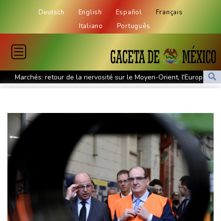
Deutsch
English
Español
Français
Italiano
Português
Marchés: retour de la nervosité sur le Moyen-Orient, l'Europe
s'offre tout de même des records
Wall Street termine en baisse, les incertitudes au Moyen-Orient
inquiètent
L'explosion d'une bombe dans un bus fait deux morts près de
Damas
Taïwan bloque un pont stratégique lors de la simulation d'une
invasion par la Chine
A Ceuta, les enfants migrants risquent d'être victimes de
maltraitance et d'exploitation, avertissent des ONG
Foot: le Paris SG officialise l'arrivée de Maghnès Akliouche en