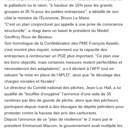
le palladium ou le néon, "à hauteur de 15% pour les grands
groupes et 35 % pour les petites entreprises", a détaillé de son
côté le ministre de l’Économie, Bruno Le Maire.
"C'est un plan conjoncturel qui appelle à une prise de conscience
structurelle", a réagi dans un tweet le président du Medef,
Geoffroy Roux de Bézieux.
Son homologue de la Confédération des PME François Asselin,
s'est montré plus inquiet, notamment sur la capacité des
entreprises à rembourser un PGE plus important. "Ce plan vise
les bons objectifs, mais certaines mesures restent perfectibles et
nécessiteront des adaptations", a-t-il déclaré à l'AFP, tout en
saluant "la mise en place de l'APLD", ainsi que "le décalage des
charges sociales et fiscales".
Le directeur du Comité national des pêches, Jean-Luc Hall, a lui
qualifié de "bouffée d'oxygène" l'annonce d'une aide de 35
centimes par litre de gazole de pêche, alors que des pêcheurs
participent depuis mardi à des blocages de dépôts pétroliers pour
protester contre la hausse des prix des carburants.
Depuis l'annonce de ce "plan de résilience" le 2 mars par le
président Emmanuel Macron, le gouvernement avait multiplié les