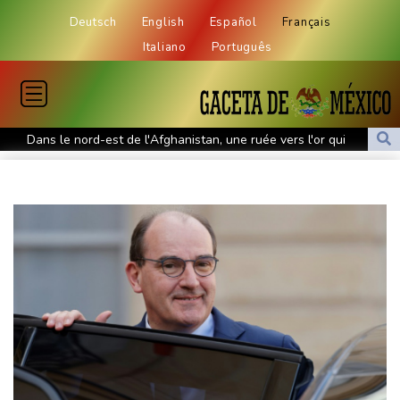
Deutsch
English
Español
Français
Italiano
Português
Dans le nord-est de l'Afghanistan, une ruée vers l'or qui
bouleverse vies et paysages
Canicule: à peine redémarrée, la centrale de Golfech de nouveau
à l'arrêt
Indonésie : un parc national fermé à Java où des incendies se
propagent
Chine : annulations de vols et évacuations à l'approche du
typhon Dolphin
Euro de natation: privé de jambes, Grousset a musclé le mental
WTA 1000: Sabalenka et Pegula éliminées à Toronto, Swiatek
en quarts