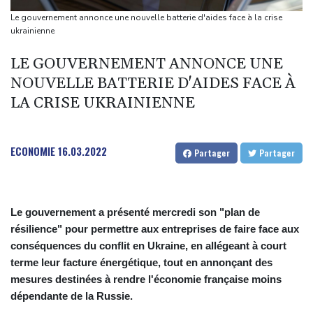
Téhéran pose ses conditions à toute réouverture du détroit
Le gouvernement annonce une nouvelle batterie d'aides face à la crise
d'Ormuz
ukrainienne
Lionel Messi en Argentine pour faire ses adieux à son père
LE GOUVERNEMENT ANNONCE UNE
décédé
NOUVELLE BATTERIE D'AIDES FACE À
Le cancer de Joe Biden s'est aggravé, selon son fils
LA CRISE UKRAINIENNE
Colombie: deux attaques marquent le premier jour du président
de la Espriella au pouvoir
ECONOMIE
16.03.2022
Partager
Partager
Le gouvernement a présenté mercredi son "plan de
résilience" pour permettre aux entreprises de faire face aux
conséquences du conflit en Ukraine, en allégeant à court
terme leur facture énergétique, tout en annonçant des
mesures destinées à rendre l'économie française moins
dépendante de la Russie.