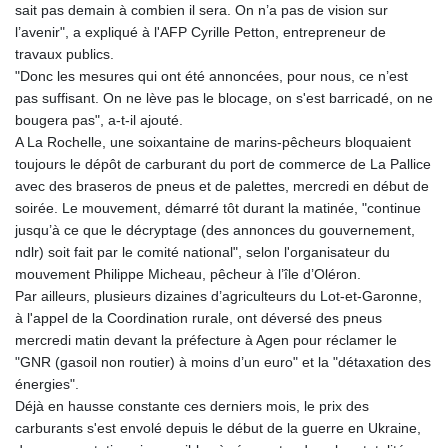
sait pas demain à combien il sera. On n’a pas de vision sur
l’avenir", a expliqué à l'AFP Cyrille Petton, entrepreneur de
travaux publics.
"Donc les mesures qui ont été annoncées, pour nous, ce n’est
pas suffisant. On ne lève pas le blocage, on s'est barricadé, on ne
bougera pas", a-t-il ajouté.
A La Rochelle, une soixantaine de marins-pêcheurs bloquaient
toujours le dépôt de carburant du port de commerce de La Pallice
avec des braseros de pneus et de palettes, mercredi en début de
soirée. Le mouvement, démarré tôt durant la matinée, "continue
jusqu’à ce que le décryptage (des annonces du gouvernement,
ndlr) soit fait par le comité national", selon l'organisateur du
mouvement Philippe Micheau, pêcheur à l’île d’Oléron.
Par ailleurs, plusieurs dizaines d’agriculteurs du Lot-et-Garonne,
à l'appel de la Coordination rurale, ont déversé des pneus
mercredi matin devant la préfecture à Agen pour réclamer le
"GNR (gasoil non routier) à moins d’un euro" et la "détaxation des
énergies".
Déjà en hausse constante ces derniers mois, le prix des
carburants s'est envolé depuis le début de la guerre en Ukraine,