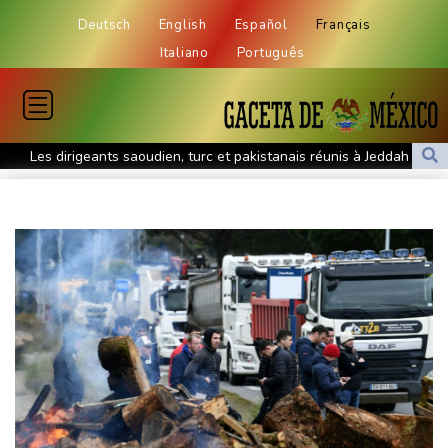
Deutsch
English
Español
Français
Italiano
Português
Les dirigeants saoudien, turc et pakistanais réunis à Jeddah pour
sceller un accord de défense
Un cas de rougeole signalé au parc d'attractions Universal
Studios en Californie
En Afrique du Sud, après l'exil massif de migrants, la pénurie de
main-d'œuvre
Dans l'Ukraine post-remaniement, la révolution des drones
poursuit sa route
Présidentielle: la France "ne tolérera aucune tentative
d'ingérence étrangère", prévient le chef de la diplomatie
A New York, le souvenir d'un Tibétain en exil immolé par le feu