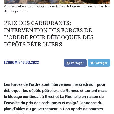
La Bourse de Paris toujours en hausse au-dessus des 8.700
Prix des carburants: intervention des forces de l'ordre pour débloquer des
points
dépôts pétroliers
Hantavirus: isolement à domicile recommandé pour les contacts
PRIX DES CARBURANTS:
proches du touriste franco-argentin
INTERVENTION DES FORCES DE
Les Bourses européennes en hausse dans l'attente de l'emploi
L'ORDRE POUR DÉBLOQUER DES
américain
DÉPÔTS PÉTROLIERS
Au Royaume-Uni, la sécheresse des terres agricoles menace la
sécurité alimentaire
ECONOMIE
16.03.2022
Partager
Partager
Les forces de l'ordre sont intervenues mercredi soir pour
débloquer les dépôts pétroliers de Rennes et Lorient mais
le blocage continuait à Brest et La Rochelle en raison de
l'envolée du prix des carburants et malgré l'annonce du
plan d'aides du gouvernement, a-t-on appris de sources