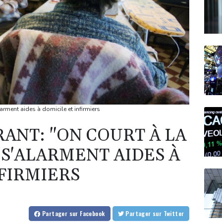
larment aides à domicile et infirmiers
ANT: "ON COURT À LA
 S'ALARMENT AIDES À
NFIRMIERS
Partager
sur Facebook
Partager
sur Twitter