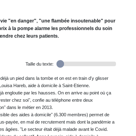
de vie "en danger", "une flambée insoutenable" pour
s prix à la pompe alarme les professionnels du soin
endre chez leurs patients.
Taille du texte:
déjà un pied dans la tombe et on est en train d'y glisser
ouisa Hareb, aide à domicile à Saint-Etienne.
éjà engloutie par les hausses. On en arrive au point où ça
e rester chez soi", confie au téléphone entre deux
ion" dans le métier en 2013.
visible des aides à domicile" (6.300 membres) permet de
ous-payée, en mal de recrutement mais dont la pandémie a
es âgées. "Le secteur était déjà malade avant le Covid.