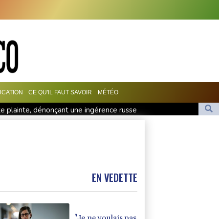
CATION
CE QU'IL FAUT SAVOIR
MÉTÉO
rte plainte, dénonçant une ingérence russe
priella promet de combattre "sans répit" le narcotrafic
lla promet de combattre "sans répit le narcoterrorisme"
p à la présidence de la Colombie
ne soirée de solidarité avec les commerçants
EN VEDETTE
"Je ne voulais pas