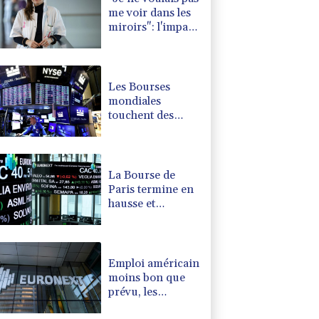
me voir dans les
miroirs": l'impact
psychologique de
la reconstruction
mammaire
Les Bourses
mondiales
touchent des
sommets après
l'emploi
américain
La Bourse de
Paris termine en
hausse et
poursuit sa
course aux
records
Emploi américain
moins bon que
prévu, les
Bourses en