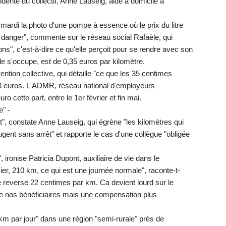
sidente du collectif, Anne Lauseig, aide à domicile à
mardi la photo d'une pompe à essence où le prix du litre
n danger", commente sur le réseau social Rafaèle, qui
ons", c'est-à-dire ce qu'elle perçoit pour se rendre avec son
e s'occupe, est de 0,35 euros par kilomètre.
ention collective, qui détaille "ce que les 35 centimes
,13 euros. L'ADMR, réseau national d'employeurs
o cette part, entre le 1er février et fin mai.
e" -
", constate Anne Lauseig, qui égrène "les kilomètres qui
ent sans arrêt" et rapporte le cas d'une collègue "obligée
ironise Patricia Dupont, auxiliaire de vie dans le
ier, 210 km, ce qui est une journée normale", raconte-t-
e reverse 22 centimes par km. Ca devient lourd sur le
e nos bénéficiaires mais une compensation plus
40 km par jour" dans une région "semi-rurale" près de