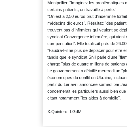
Montpellier. "Imaginez les problématiques 
certains patients, on travaille à perte."
"On est à 2,50 euros brut d'indemnité forfa
médecins dix euros". Résultat: "des patients
trouvent pas d'infirmiers qui veulent se d
syndicat Convergence infirmière, qui vient
compensation". Elle totalisait près de 26.0
"Faudra-t-il ne plus se déplacer pour être 
tandis que le syndicat Sniil parle d'une "f
charge "plus de quatre millions de patients à
Le gouvernement a détaillé mercredi un "pl
économiques du conflit en Ukraine, incluant
partir du 1er avril annoncée samedi par Jea
concernerait les particuliers aussi bien que
citant notamment "les aides à domicile".
X.Quintero--LGdM