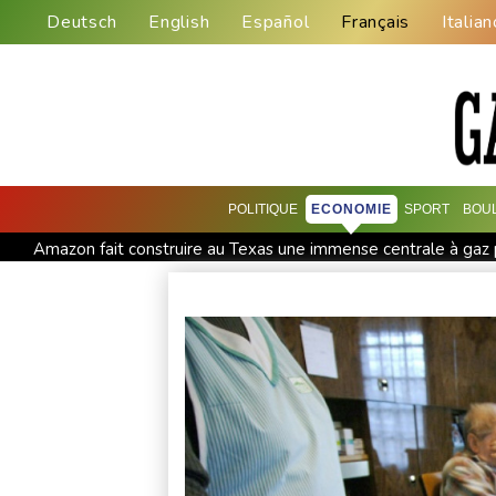
Deutsch
English
Español
Français
Italian
POLITIQUE
ECONOMIE
SPORT
BOU
Amazon fait construire au Texas une immense centrale à gaz
Nocturne et amatrice de café: une nouvelle espèce de grenou
Le rappeur Moha La Squale condamné à deux ans pour des v
La justice bloque à nouveau la salle de bal de Trump, qui va s
Colombie: le président Abelardo de la Espriella soutenu par 