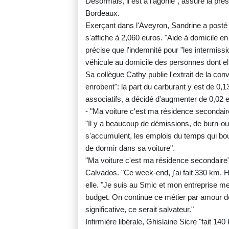
Désormais, il est à l'agonie", assure la pré
Bordeaux.
Exerçant dans l'Aveyron, Sandrine a posté 
s'affiche à 2,060 euros. "Aide à domicile e
précise que l'indemnité pour "les intermissi
véhicule au domicile des personnes dont ell
Sa collègue Cathy publie l'extrait de la conv
enrobent": la part du carburant y est de 0
associatifs, a décidé d'augmenter de 0,02 eur
- "Ma voiture c'est ma résidence secondair
"Il y a beaucoup de démissions, de burn-out
s'accumulent, les emplois du temps qui boug
de dormir dans sa voiture".
"Ma voiture c'est ma résidence secondaire", 
Calvados. "Ce week-end, j'ai fait 330 km. H
elle. "Je suis au Smic et mon entreprise m
budget. On continue ce métier par amour d
significative, ce serait salvateur."
Infirmière libérale, Ghislaine Sicre "fait 1