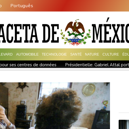
o
Português
LEVARD
AUTOMOBILE
TECHNOLOGIE
SANTÉ
NATURE
CULTURE
ÉDU
 pour ses centres de données
Présidentielle: Gabriel Attal po
ille découverte au Costa Rica
Colombie: le président de la Es
iolences sur deux femmes
Colombie: le président de la Esprie
aisir la Cour suprême
De la Espriella, un millionnaire pro-Trum
Trump, entre en fonctions
Au Porge, sinistré par le mégafeu, u