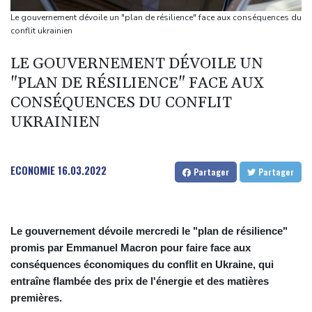
"Je ne voulais pas me voir dans les miroirs": l'impact
Le gouvernement dévoile un "plan de résilience" face aux conséquences du
psychologique de la reconstruction mammaire
conflit ukrainien
Amazon fait construire au Texas une immense centrale à gaz
LE GOUVERNEMENT DÉVOILE UN
pour ses centres de données
"PLAN DE RÉSILIENCE" FACE AUX
Présidentielle: Gabriel Attal porte plainte, dénonçant une
CONSÉQUENCES DU CONFLIT
ingérence russe
UKRAINIEN
Nocturne et amatrice de café: une nouvelle espèce de grenouille
découverte au Costa Rica
ECONOMIE
16.03.2022
Partager
Partager
Le gouvernement dévoile mercredi le "plan de résilience"
promis par Emmanuel Macron pour faire face aux
conséquences économiques du conflit en Ukraine, qui
entraîne flambée des prix de l'énergie et des matières
premières.