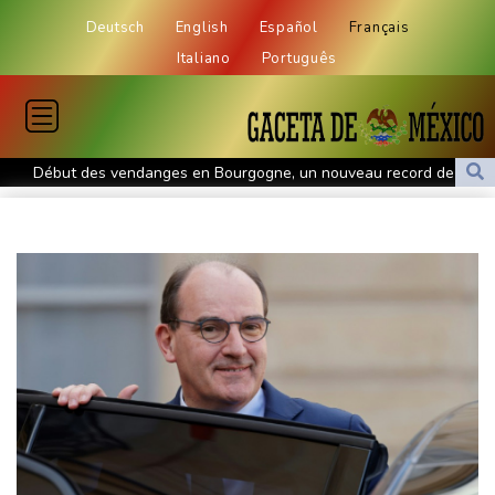
Deutsch
English
Español
Français
Italiano
Português
Début des vendanges en Bourgogne, un nouveau record de
précocité
Plages désertes et "odeur insupportable": le Mexique lutte
contre les sargasses
Pour les Afro-Américains de Memphis, voter pour exister dans un
Etat à la carte électorale redessinée
Arrêter la guerre en Ukraine ? Le parti russe d'opposition Iabloko
y croit
Lise Klaveness, l'anti-Infantino canal historique
Indemnité carburant pour "grands rouleurs": la date limite de
dépôt reportée à fin août