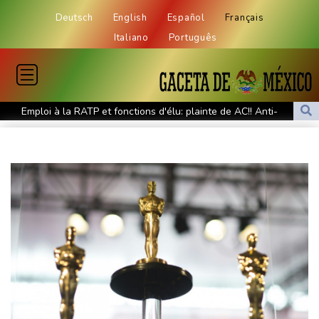
Deutsch
English
Español
Français
Italiano
Português
Emploi à la RATP et fonctions d'élu: plainte de AC!! Anti-
Corruption visant Bally Bagayoko
Nice-Matin dénonce l'agression d'une journaliste par un élu
municipal de Cagnes-sur-Mer
Face à la guerre, Arabie saoudite, Pakistan et Turquie scellent un
pacte de défense
Euro de natation: Olivier et Fontaine offrent aux Bleus deux
médailles en eau libre
L'Eglise détaille le riche programme du pape en France fin
septembre
Les Bourses européennes en hausse dans l'attente des chiffres