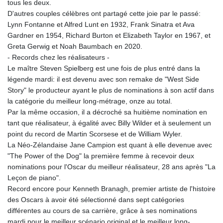
tous les deux.
D'autres couples célèbres ont partagé cette joie par le passé:
Lynn Fontanne et Alfred Lunt en 1932, Frank Sinatra et Ava
Gardner en 1954, Richard Burton et Elizabeth Taylor en 1967, et
Greta Gerwig et Noah Baumbach en 2020.
- Records chez les réalisateurs -
Le maître Steven Spielberg est une fois de plus entré dans la
légende mardi: il est devenu avec son remake de "West Side
Story" le producteur ayant le plus de nominations à son actif dans
la catégorie du meilleur long-métrage, onze au total.
Par la même occasion, il a décroché sa huitième nomination en
tant que réalisateur, à égalité avec Billy Wilder et à seulement un
point du record de Martin Scorsese et de William Wyler.
La Néo-Zélandaise Jane Campion est quant à elle devenue avec
"The Power of the Dog" la première femme à recevoir deux
nominations pour l'Oscar du meilleur réalisateur, 28 ans après "La
Leçon de piano".
Record encore pour Kenneth Branagh, premier artiste de l'histoire
des Oscars à avoir été sélectionné dans sept catégories
différentes au cours de sa carrière, grâce à ses nominations
mardi pour le meilleur scénario original et le meilleur long-