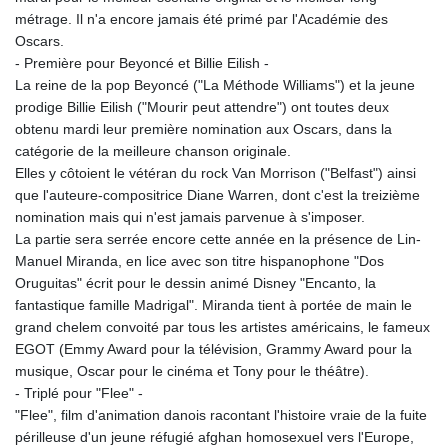
métrage. Il n'a encore jamais été primé par l'Académie des
Oscars.
- Première pour Beyoncé et Billie Eilish -
La reine de la pop Beyoncé ("La Méthode Williams") et la jeune
prodige Billie Eilish ("Mourir peut attendre") ont toutes deux
obtenu mardi leur première nomination aux Oscars, dans la
catégorie de la meilleure chanson originale.
Elles y côtoient le vétéran du rock Van Morrison ("Belfast") ainsi
que l'auteure-compositrice Diane Warren, dont c'est la treizième
nomination mais qui n'est jamais parvenue à s'imposer.
La partie sera serrée encore cette année en la présence de Lin-
Manuel Miranda, en lice avec son titre hispanophone "Dos
Oruguitas" écrit pour le dessin animé Disney "Encanto, la
fantastique famille Madrigal". Miranda tient à portée de main le
grand chelem convoité par tous les artistes américains, le fameux
EGOT (Emmy Award pour la télévision, Grammy Award pour la
musique, Oscar pour le cinéma et Tony pour le théâtre).
- Triplé pour "Flee" -
"Flee", film d'animation danois racontant l'histoire vraie de la fuite
périlleuse d'un jeune réfugié afghan homosexuel vers l'Europe,