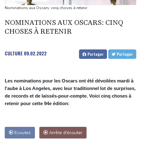
de l'emploi américain
Nominations aux Oscars: cinq choses à retenir
Duralex: deux entrepreneurs français et un fonds hongkongais
NOMINATIONS AUX OSCARS: CINQ
en lice
CHOSES À RETENIR
Grèce : trois personnes en détention provisoire après l'incendie à
l'ouest d'Athènes
Meta sommé de verser près d'un milliard de dollars pour réparer
CULTURE
09.02.2022
Partager
Partager
ses dégâts sur les jeunes
"Retour en force" progressif de la chaleur dans les prochains
jours en France
Les nominations pour les Oscars ont été dévoilées mardi à
l'aube à Los Angeles, avec leur traditionnel lot de surprises,
de records et de laissés-pour-compte. Voici cinq choses à
retenir pour cette 94e édition:
Ecoutez
Arrête d'écouter