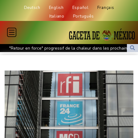
Deutsch
English
Español
Français
Italiano
Português
"Retour en force" progressif de la chaleur dans les prochains
jours en France
Le chômage progresse une nouvelle fois en France et dépasse
l'ère Covid
Thaïlande: un adolescent tue ses grands-parents puis cinq
personnes dans son lycée
Les dirigeants saoudien, turc et pakistanais réunis à Jeddah pour
sceller un accord de défense
Un cas de rougeole signalé au parc d'attractions Universal
Studios en Californie
En Afrique du Sud, après l'exil massif de migrants, la pénurie de