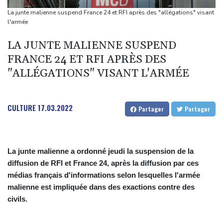
main-d'œuvre
La junte malienne suspend France 24 et RFI après des "allégations" visant
Dans l'Ukraine post-remaniement, la révolution des drones
l'armée
poursuit sa route
LA JUNTE MALIENNE SUSPEND
Présidentielle: la France "ne tolérera aucune tentative
FRANCE 24 ET RFI APRÈS DES
d'ingérence étrangère", prévient le chef de la diplomatie
"ALLÉGATIONS" VISANT L'ARMÉE
A New York, le souvenir d'un Tibétain en exil immolé par le feu
La Bourse de Paris toujours en hausse au-dessus des 8.700
points
CULTURE
17.03.2022
Partager
Partager
La junte malienne a ordonné jeudi la suspension de la
diffusion de RFI et France 24, après la diffusion par ces
médias français d'informations selon lesquelles l'armée
malienne est impliquée dans des exactions contre des
civils.