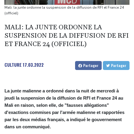
Meta se lance sur le marché des logiciels écrits par l'IA, dominé
Mali: la junte ordonne la suspension de la diffusion de RFI et France 24
par Anthropic et OpenAI
(officiel)
La fronde de la jeunesse indienne révèle une défiance envers les
MALI: LA JUNTE ORDONNE LA
médias traditionnels
SUSPENSION DE LA DIFFUSION DE RFI
Iran: l'ONU se dit "alarmée" par la hausse des exécutions depuis
ET FRANCE 24 (OFFICIEL)
mars
WTA 1000: la plupart des favorites répondent présent au 2e
tour
CULTURE
17.03.2022
Partager
Partager
La junte malienne a ordonné dans la nuit de mercredi à
jeudi la suspension de la diffusion de RFI et France 24 au
Mali en raison, selon elle, de "fausses allégations"
d'exactions commises par l'armée malienne et rapportées
par les deux médias français, a indiqué le gouvernement
dans un communiqué.