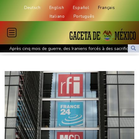
Deutsch
English
Español
Français
Italiano
Português
Après cinq mois de guerre, des Iraniens forcés à des sacrifices
au quotidien
Une photojournaliste de l'AFP blessée par Israël honorée lors
d'une cérémonie pour la liberté de la presse
Guatemala: fin de l'éruption du volcan de Fuego, les évacués
rentrent chez eux
Le Rhin s'assèche, l'industrie allemande en quête de solutions
Paris vole vers des Everests boursiers en attendant un accord
pour Ormuz
Venezuela: la gauche se fissure face à la proximité avec les
Etats-Unis