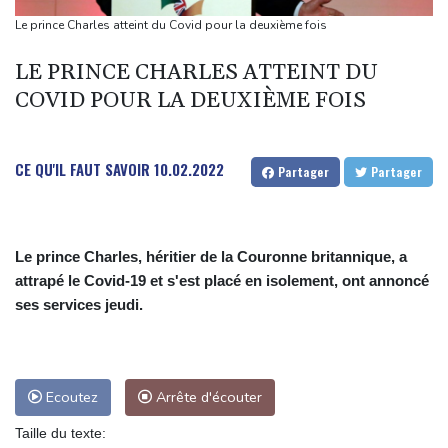
fusillade mortelle
Le prince Charles atteint du Covid pour la deuxième fois
Emploi américain moins bon que prévu, les Bourses en hausse
LE PRINCE CHARLES ATTEINT DU
Dans les ruines de Gaza, la laborieuse renaissance de
COVID POUR LA DEUXIÈME FOIS
l'apiculture sur les toits
En Gironde, des vétérinaires au chevet de la faune sauvage
après le mégafeu
CE QU'IL FAUT SAVOIR
10.02.2022
Partager
Partager
Le prince Charles, héritier de la Couronne britannique, a
attrapé le Covid-19 et s'est placé en isolement, ont annoncé
ses services jeudi.
Ecoutez
Arrête d'écouter
Taille du texte: