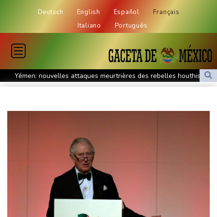
Deutsch
English
Español
Français
Italiano
Português
Yémen: nouvelles attaques meurtrières des rebelles houthis
dans une région pétrolifère
Tour de France: Niewiadoma, géante de Provence
La Bourse de Paris termine en hausse et poursuit sa course aux
records
Tour de France: Niewiadoma s'impose au sommet du Ventoux et
endosse le maillot jaune
Canicules et sécheresse : un été de pertes et de désespoir pour
l'agriculture
Culottes menstruelles : les règles du remboursement précisées
En Thaïlande, "choc" et "incrédulité" dans un lycée après une