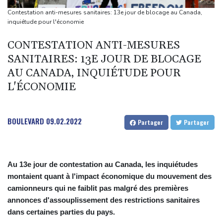
d'Escobar meurt malgré les soins
Contestation anti-mesures sanitaires: 13e jour de blocage au Canada,
Colombie: le gouvernement met en garde contre de possibles
inquiétude pour l'économie
"actes terroristes" lors de l'investiture du président
CONTESTATION ANTI-MESURES
L'étage supérieur d'une fusée SpaceX s'est écrasé sur la Lune
SANITAIRES: 13E JOUR DE BLOCAGE
Séisme au Venezuela: la douloureuse valse des nombres de
AU CANADA, INQUIÉTUDE POUR
disparus
L'ÉCONOMIE
Les Bourses mondiales touchent des records, sans s'emballer
pour autant
BOULEVARD
09.02.2022
Partager
Partager
Au 13e jour de contestation au Canada, les inquiétudes
montaient quant à l'impact économique du mouvement des
camionneurs qui ne faiblit pas malgré des premières
annonces d'assouplissement des restrictions sanitaires
dans certaines parties du pays.