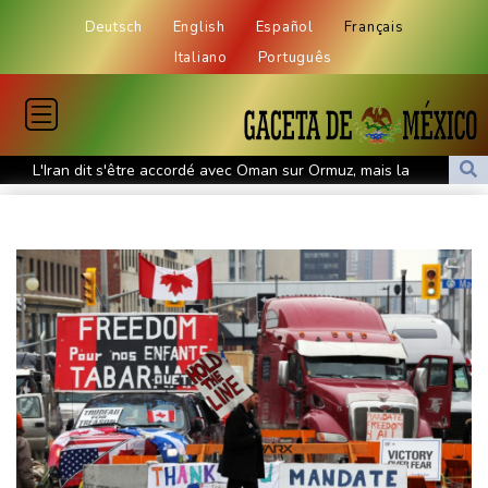
Deutsch
English
Español
Français
Italiano
Português
L'Iran dit s'être accordé avec Oman sur Ormuz, mais la
réouverture dépendra de Washington
Le président birman en Thaïlande pour remettre son pays sur la
scène diplomatique
Masters 1000 de Montréal: Zverev éliminé, Auger-Aliassime
forfait
L'auteur présumé de l'attentat contre un cortège syndical à
Munich face à son verdict
La Fifa reconnaît des "erreurs" et présente des "excuses" après
une réunion de crise au Maroc
Colombie: un bébé hippopotame descendant de la colonie