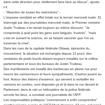
dans cette direction pour réellement faire face au blocus", ajoute-
t-il.
- "Abandon de toutes les restrictions" -
L'impasse semblait en effet totale sur le terrain mercredi matin. Et
interrogé par des journalistes mercredi matin, le Premier ministre
Justin Trudeau s'en tenait toujours au même discours: "Je
comprends à quel point les gens sont fatigués, frustrés", "mais
c'est en suivant la science, en se faisant vacciner que l'on va
traverser la crise".
Dans les rues de la capitale fédérale Ottawa, épicentre du
mouvement, la situation est inchangée depuis 13 jours: des
centaines de poids lourds étaient toujours installés sur la colline
parlementaire et sous les bureaux de Justin Trudeau.
Des manifestants ont installé des barbecues en pleine rue pour
nourrir les camionneurs et leurs sympathisants, d'autres jouent au
foot. Autour des bidons d'essence, qui servent à ravitailler les
camions en continu, sont disposés çà et là dans la rue devant le
Parlement, dans le ciel un hélicoptère de la police fédérale
survole les lieux, a constaté une journaliste de l'AFP.
Les responsables politiques "commencent à enfin comprendre"
s'enthousiasme auprès de l'AFP Mark Harrigan, 63 ans, galvanisé