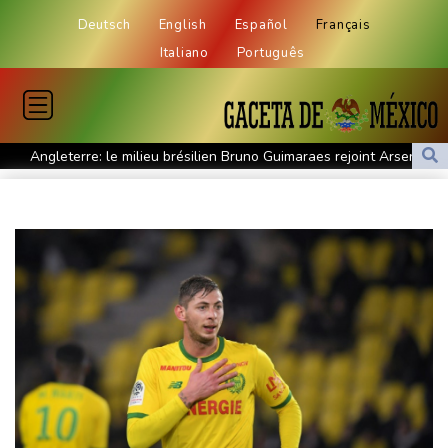
Deutsch
English
Español
Français
Italiano
Português
Angleterre: le milieu brésilien Bruno Guimaraes rejoint Arsenal
Tour de France: la lauréate sortante Pauline Ferrand-Prévot
abandonne avant la 8e étape
Violences sexuelles sur mineurs : le gouvernement se penche
sur les défaillances des enquêtes
A Kiev, dernier adieu à un bénévole qui a consacré sa vie aux
morts
Euro d'athlétisme: Duplantis, Werro, Jacobs, les stars à suivre à
Birmingham
Violences sexuelles sur mineurs: un courrier de Darmanin pointe
les défaillances des enquêtes