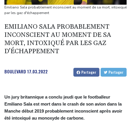
Le Sénat américain approuve la nomination de Todd Blanche
Emiliano Sala probablement inconscient au moment de sa mort, intoxiqué
comme ministre de la Justice
par les gaz d'échappement
Zelensky en Serbie pour sa première visite chez cet allié de
EMILIANO SALA PROBABLEMENT
Moscou
INCONSCIENT AU MOMENT DE SA
Vin: une étude sur sept siècles montre les ravages du
MORT, INTOXIQUÉ PAR LES GAZ
dérèglement climatique
D'ÉCHAPPEMENT
En Hongrie, l'attente et le doute dans l'audiovisuel public après
un mois sans JT
BOULEVARD
17.03.2022
Partager
Partager
Un jury britannique a conclu jeudi que le footballeur
Emiliano Sala est mort dans le crash de son avion dans la
Manche début 2019 probablement inconscient après avoir
été intoxiqué au monoxyde de carbone.