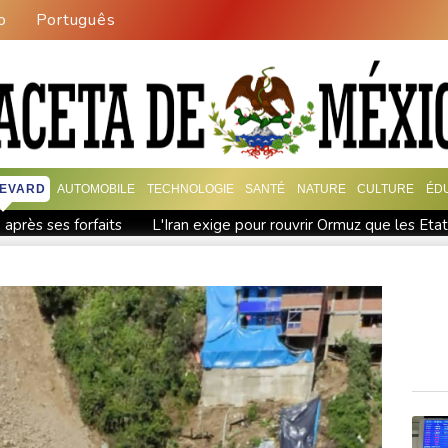
o
Português
EVARD
AUTOMOBILE
TECHNOLOGIE
SANTÉ
NATURE
CULTURE
ÉD
 après ses forfaits
L'Iran exige pour rouvrir Ormuz que les Eta
n a touché terre
Vaste feu de forêt dans l'ouest du Canada: 20
 prises jamais réalisées
bine à air comprimé à l'école selon la police
Hong Kong enregi
ssie
Les éclipses, une opportunité lumineuse pour les scientif
aire vacille