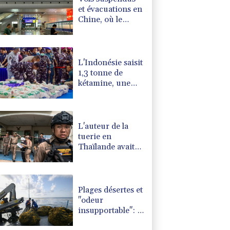
et évacuations en
Chine, où le
typhon Dolphin a
touché terre
L'Indonésie saisit
1,3 tonne de
kétamine, une
des plus grosses
prises jamais
réalisées
L'auteur de la
tuerie en
Thaïlande avait
déjà apporté une
carabine à air
comprimé à
l'école selon la
Plages désertes et
police
"odeur
insupportable": le
Mexique lutte