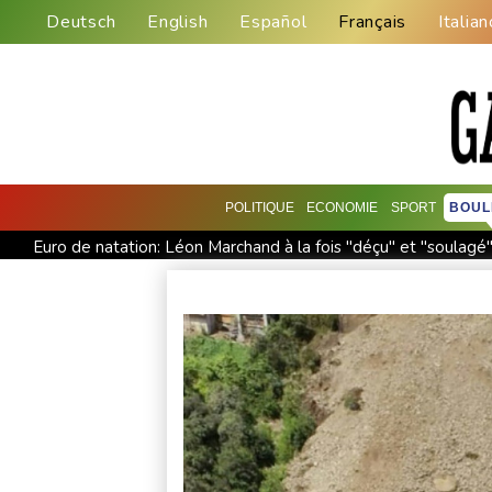
Deutsch
English
Español
Français
Italian
POLITIQUE
ECONOMIE
SPORT
BOUL
Euro de natation: Léon Marchand à la fois "déçu" et "soulagé"
Vols suspendus et évacuations en Chine, où le typhon Dolphi
L'Indonésie saisit 1,3 tonne de kétamine, une des plus grosses
L'auteur de la tuerie en Thaïlande avait déjà apporté une cara
Des échanges de frappes font cinq morts en Ukraine et en Ru
Japon: 81 ans après Hiroshima, le tabou de la dissuasion nuclé