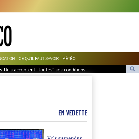
UCATION
CE QU'IL FAUT SAVOIR
MÉTÉO
ts-Unis acceptent "toutes" ses conditions
.000 évacués, l'état d'urgence déclaré
stre un record de chaleur absolu à 36,9°C
iques
EN VEDETTE
Vols suspendus