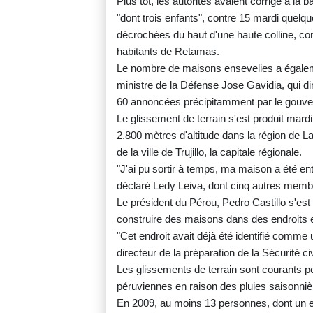
Plus tôt, les autorités avaient corrigé à la
"dont trois enfants", contre 15 mardi quel
décrochées du haut d'une haute colline, 
habitants de Retamas.
Le nombre de maisons ensevelies a égalemen
ministre de la Défense Jose Gavidia, qui di
60 annoncées précipitamment par le gouver
Le glissement de terrain s'est produit mardi
2.800 mètres d'altitude dans la région de L
de la ville de Trujillo, la capitale régionale.
"J'ai pu sortir à temps, ma maison a été ent
déclaré Ledy Leiva, dont cinq autres membr
Le président du Pérou, Pedro Castillo s'est 
construire des maisons dans des endroits e
"Cet endroit avait déjà été identifié comme
directeur de la préparation de la Sécurité civ
Les glissements de terrain sont courants p
péruviennes en raison des pluies saisonniè
En 2009, au moins 13 personnes, dont un e