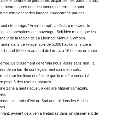
 baisse le nombre de personnes disparues, les portant à huit,
ques heures après que des tonnes de terres se sont
comme témoignent des images enregistrées par des
t été corrigé. "Environ sept", a déclaré mercredi le
rige les opérations de sauvetage. Soit bien moins que les
neur de la région de La Libertad, Manuel Llempén.
 matin dans ce village isolé de 5.000 habitants, situé à
a Libertad (500 km au nord de Lima), à 16 heures de route
errée. Le glissement de terrain nous laisse sans rien", a
es de sa famille sont également sains et saufs.
rendu sur les lieux et déploré que la misère conduit à
n proie à des risques naturels.
 une zone à haut risque", a déclaré Miguel Yamazaki,
ile.
endant les mois d'été du Sud austral dans les Andes
res.
nfant, avaient déjà péri à Retamas dans un glissement de