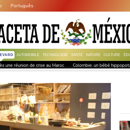
o
Português
EVARD
AUTOMOBILE
TECHNOLOGIE
SANTÉ
NATURE
CULTURE
ÉD
rès une réunion de crise au Maroc
Colombie: un bébé hippopota
actes terroristes" lors de l'investiture du président
L'étage 
isparus
Les Bourses mondiales touchent des records, sans s'
te victime du redécoupage électoral
Drone explosif à Leipzi
re Washington et Téhéran
Euro de natation: le plongeur Jules 