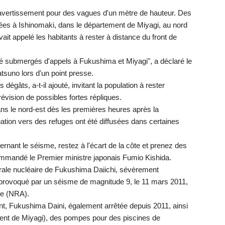
 avertissement pour des vagues d'un mètre de hauteur. Des
es à Ishinomaki, dans le département de Miyagi, au nord
ait appelé les habitants à rester à distance du front de
été submergés d'appels à Fukushima et Miyagi", a déclaré le
suno lors d'un point presse.
 dégâts, a-t-il ajouté, invitant la population à rester
évision de possibles fortes répliques.
ans le nord-est dès les premières heures après la
ation vers des refuges ont été diffusées dans certaines
cernant le séisme, restez à l'écart de la côte et prenez des
mmandé le Premier ministre japonais Fumio Kishida.
trale nucléaire de Fukushima Daiichi, sévèrement
rovoqué par un séisme de magnitude 9, le 11 mars 2011,
re (NRA).
ent, Fukushima Daini, également arrêtée depuis 2011, ainsi
ent de Miyagi), des pompes pour des piscines de