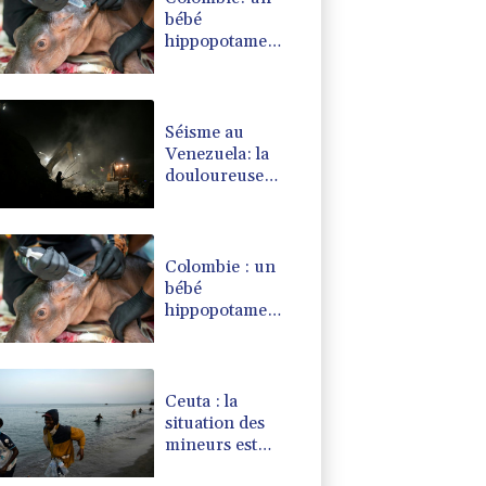
bébé
hippopotame
descendant de la
colonie d'Escobar
meurt malgré les
soins
Séisme au
Venezuela: la
douloureuse
valse des
nombres de
disparus
Colombie : un
bébé
hippopotame
descendant de la
colonie d'Escobar
secouru
Ceuta : la
situation des
mineurs est
"intenable", alerte