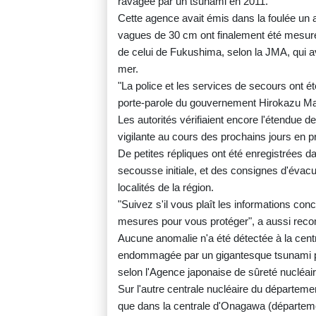
ravagée par un tsunami en 2011.
Cette agence avait émis dans la foulée un
vagues de 30 cm ont finalement été mesuré
de celui de Fukushima, selon la JMA, qui av
mer.
"La police et les services de secours ont 
porte-parole du gouvernement Hirokazu Mat
Les autorités vérifiaient encore l'étendue des
vigilante au cours des prochains jours en pr
De petites répliques ont été enregistrées d
secousse initiale, et des consignes d'évacu
localités de la région.
"Suivez s'il vous plaît les informations con
mesures pour vous protéger", a aussi reco
Aucune anomalie n'a été détectée à la cen
endommagée par un gigantesque tsunami p
selon l'Agence japonaise de sûreté nucléai
Sur l'autre centrale nucléaire du départem
que dans la centrale d'Onagawa (départem