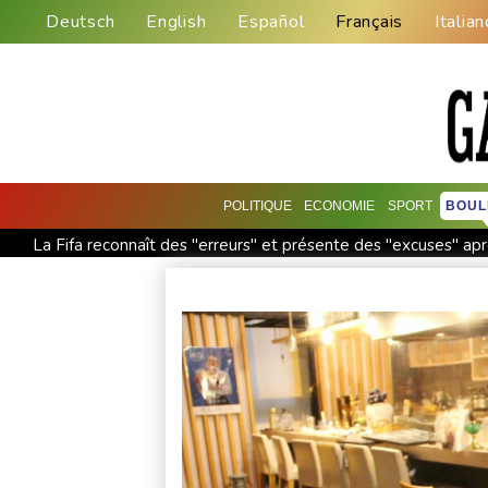
Deutsch
English
Español
Français
Italian
POLITIQUE
ECONOMIE
SPORT
BOUL
La Fifa reconnaît des "erreurs" et présente des "excuses" ap
Colombie: le gouvernement met en garde contre de possibles "
Séisme au Venezuela: la douloureuse valse des nombres de d
Abandonner ou pas? Dans le Tennessee, un candidat démocra
Wall Street clôture en ordre dispersé, attend un accord ent