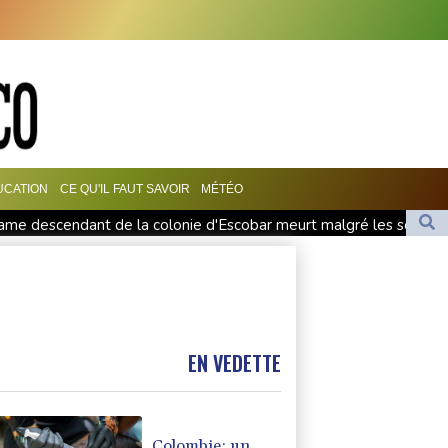
UCATION
CE QU'IL FAUT SAVOIR
MÉTÉO
me descendant de la colonie d'Escobar meurt malgré les soins
supérieur d'une fusée SpaceX s'est écrasé sur la Lune
emballer pour autant
g: l'Allemagne alerte sur une "nouvelle dimension de menace"
Bouyer médaillé d'argent au tremplin à 3 m
EN VEDETTE
Colombie: un