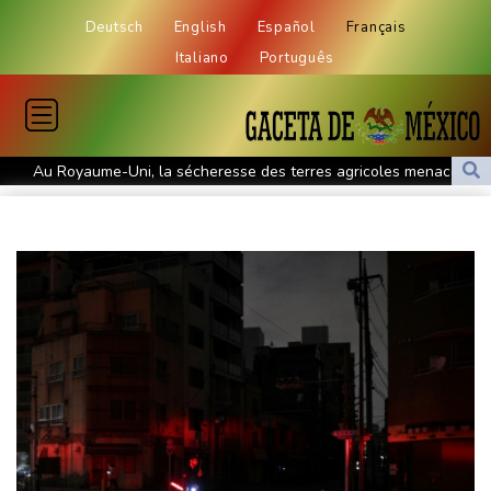
Deutsch
English
Español
Français
Italiano
Português
Au Royaume-Uni, la sécheresse des terres agricoles menace la
sécurité alimentaire
Thaïlande: un adolescent tue ses grands-parents puis six
personnes dans son lycée
Grand âge : l'hôpital contraint de se réinventer face au défi du
vieillissement
Dans l'agriculture, le parcours des combattantes
WTA 1000 de Toronto: Sabalenka, Pegula et Swiatek en
contrôle vers les 8es de finale
Au nouveau Parlement syrien, une actrice, une militante kurde et
la veuve d'un jihadiste