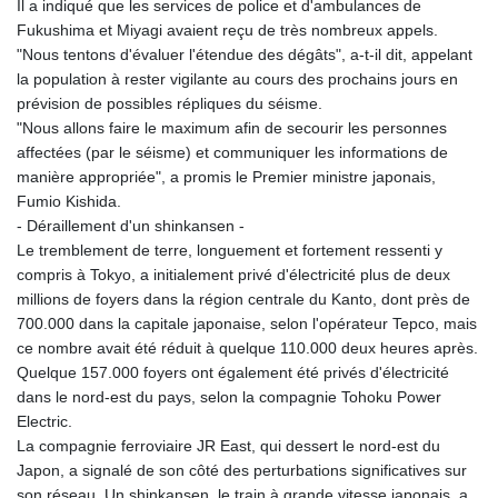
Il a indiqué que les services de police et d'ambulances de
Fukushima et Miyagi avaient reçu de très nombreux appels.
"Nous tentons d'évaluer l'étendue des dégâts", a-t-il dit, appelant
la population à rester vigilante au cours des prochains jours en
prévision de possibles répliques du séisme.
"Nous allons faire le maximum afin de secourir les personnes
affectées (par le séisme) et communiquer les informations de
manière appropriée", a promis le Premier ministre japonais,
Fumio Kishida.
- Déraillement d'un shinkansen -
Le tremblement de terre, longuement et fortement ressenti y
compris à Tokyo, a initialement privé d'électricité plus de deux
millions de foyers dans la région centrale du Kanto, dont près de
700.000 dans la capitale japonaise, selon l'opérateur Tepco, mais
ce nombre avait été réduit à quelque 110.000 deux heures après.
Quelque 157.000 foyers ont également été privés d'électricité
dans le nord-est du pays, selon la compagnie Tohoku Power
Electric.
La compagnie ferroviaire JR East, qui dessert le nord-est du
Japon, a signalé de son côté des perturbations significatives sur
son réseau. Un shinkansen, le train à grande vitesse japonais, a