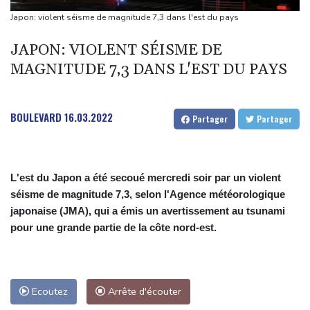
Thaïlande : un adolescent armé d'un pistolet tue 8 personnes,
Japon: violent séisme de magnitude 7,3 dans l'est du pays
dont six dans un lycée
JAPON: VIOLENT SÉISME DE
Dans la Marne, une parcelle agricole "régénératrice" pour aider
MAGNITUDE 7,3 DANS L'EST DU PAYS
les abeilles face aux canicules
A Paris l'été, voir la ville en autobus
France: le taux de chômage monte à 8,3% au deuxième trimestre,
BOULEVARD
16.03.2022
Partager
Partager
au plus haut depuis l'automne 2020
L'est du Japon a été secoué mercredi soir par un violent
séisme de magnitude 7,3, selon l'Agence météorologique
japonaise (JMA), qui a émis un avertissement au tsunami
pour une grande partie de la côte nord-est.
Ecoutez
Arrête d'écouter