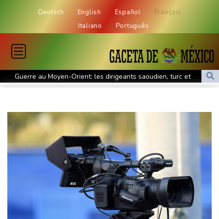
Deutsch
English
Español
Français
Italiano
Português
Guerre au Moyen-Orient: les dirigeants saoudien, turc et
pakistanais en sommet à Jeddah
Venezuela: pouvoir et opposition autour de la même table en vue
d'une transition
Mineurs et réseaux sociaux: Meta sommé de verser près d'un
milliard de dollars au Nouveau-Mexique
Crise à la Fifa: l'UEFA maintient la pression sur Infantino, l'Afrique
le soutient
Argentine: heurts entre police et manifestants hostiles à un
projet de loi sur la propriété privée
Yémen: au moins 58 soldats morts dans des attaques des