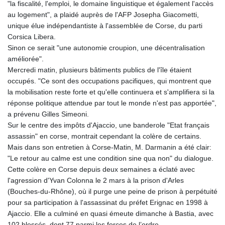
"la fiscalité, l'emploi, le domaine linguistique et également l'accès
au logement", a plaidé auprès de l'AFP Josepha Giacometti,
unique élue indépendantiste à l'assemblée de Corse, du parti
Corsica Libera.
Sinon ce serait "une autonomie croupion, une décentralisation
améliorée".
Mercredi matin, plusieurs bâtiments publics de l'île étaient
occupés. "Ce sont des occupations pacifiques, qui montrent que
la mobilisation reste forte et qu'elle continuera et s'amplifiera si la
réponse politique attendue par tout le monde n'est pas apportée",
a prévenu Gilles Simeoni.
Sur le centre des impôts d'Ajaccio, une banderole "Etat français
assassin" en corse, montrait cependant la colère de certains.
Mais dans son entretien à Corse-Matin, M. Darmanin a été clair:
"Le retour au calme est une condition sine qua non" du dialogue.
Cette colère en Corse depuis deux semaines a éclaté avec
l'agression d'Yvan Colonna le 2 mars à la prison d'Arles
(Bouches-du-Rhône), où il purge une peine de prison à perpétuité
pour sa participation à l'assassinat du préfet Erignac en 1998 à
Ajaccio. Elle a culminé en quasi émeute dimanche à Bastia, avec
102 blessés, dont 77 parmi les forces de l’ordre.