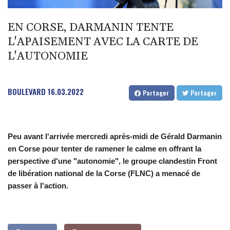
rebelles houthis
Colombie: investiture du président de la Espriella, allié de Trump
EN CORSE, DARMANIN TENTE
en guerre contre le narcotrafic
L'APAISEMENT AVEC LA CARTE DE
Marchés: retour de la nervosité sur le Moyen-Orient, l'Europe
L'AUTONOMIE
s'offre tout de même des records
Wall Street termine en baisse, les incertitudes au Moyen-Orient
BOULEVARD
16.03.2022
Partager
Partager
inquiètent
L'explosion d'une bombe dans un bus fait deux morts près de
Damas
Peu avant l'arrivée mercredi après-midi de Gérald Darmanin
en Corse pour tenter de ramener le calme en offrant la
perspective d'une "autonomie", le groupe clandestin Front
de libération national de la Corse (FLNC) a menacé de
passer à l'action.