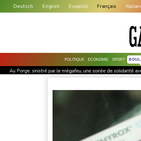
Deutsch
English
Español
Français
Italian
POLITIQUE
ECONOMIE
SPORT
BOUL
Au Porge, sinistré par le mégafeu, une soirée de solidarité 
Yémen: nouvelles attaques meurtrières des rebelles houthis d
La Bourse de Paris termine en hausse et poursuit sa course a
Canicules et sécheresse : un été de pertes et de désespoir pou
En Thaïlande, "choc" et "incrédulité" dans un lycée après une 