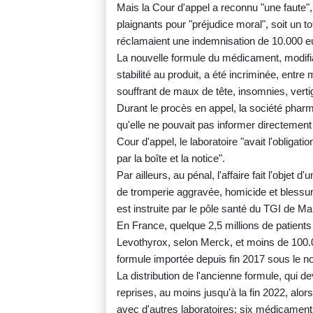
Mais la Cour d'appel a reconnu "une faute
plaignants pour "préjudice moral", soit un to
réclamaient une indemnisation de 10.000 e
La nouvelle formule du médicament, modifia
stabilité au produit, a été incriminée, entr
souffrant de maux de tête, insomnies, verti
Durant le procès en appel, la société phar
qu'elle ne pouvait pas informer directement le
Cour d'appel, le laboratoire "avait l'obliga
par la boîte et la notice".
Par ailleurs, au pénal, l'affaire fait l'objet
de tromperie aggravée, homicide et blessure
est instruite par le pôle santé du TGI de Mar
En France, quelque 2,5 millions de patients
Levothyrox, selon Merck, et moins de 100.00
formule importée depuis fin 2017 sous le n
La distribution de l'ancienne formule, qui de
reprises, au moins jusqu'à la fin 2022, alors
avec d'autres laboratoires: six médicaments