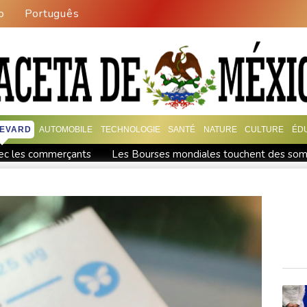
o
Português
EVARD
AUTOMOBILE
TECHNOLOGIE
SANTÉ
NATURE
CULTURE
ÉD
avec les commerçants
Les Bourses mondiales touchent des somm
ans une région pétrolifère
Tour de France: Niewiadoma, géa
ux records
Tour de France: Niewiadoma s'impose au sommet d
r l'agriculture
Culottes menstruelles : les règles du rembou
fusillade mortelle
Emploi américain moins bon que prévu, les 