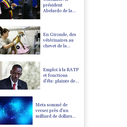
président
Abelardo de la
Espriella soutenu
par Trump, entre
en fonctions
En Gironde, des
vétérinaires au
chevet de la
faune sauvage
après le mégafeu
Emploi à la RATP
et fonctions
d'élu: plainte de
AC!! Anti-
Corruption
visant Bally
Bagayoko
Meta sommé de
verser près d'un
milliard de dollars
pour réparer ses