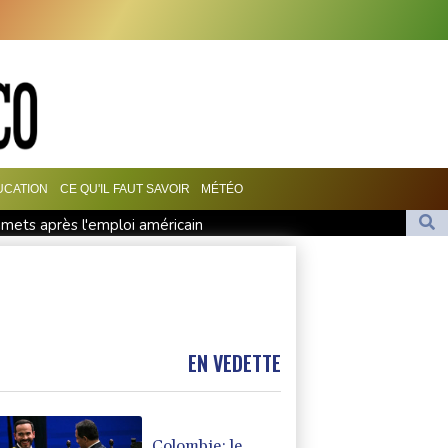
UCATION
CE QU'IL FAUT SAVOIR
MÉTÉO
ets après l'emploi américain
nte de Provence
u Ventoux et endosse le maillot jaune
rsement précisées
Bourses en hausse
EN VEDETTE
Colombie: le