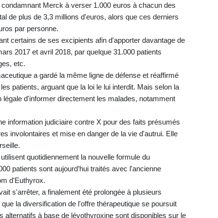
", condamnant Merck à verser 1.000 euros à chacun des
tal de plus de 3,3 millions d'euros, alors que ces derniers
uros par personne.
nt certains de ses excipients afin d'apporter davantage de
e mars 2017 et avril 2018, par quelque 31.000 patients
ges, etc.
maceutique a gardé la même ligne de défense et réaffirmé
s patients, arguant que la loi le lui interdit. Mais selon la
tion légale d'informer directement les malades, notamment
 d'une information judiciaire contre X pour des faits présumés
s involontaires et mise en danger de la vie d'autrui. Elle
seille.
 utilisent quotidiennement la nouvelle formule du
0 patients sont aujourd’hui traités avec l'ancienne
om d'Euthyrox.
vait s'arrêter, a finalement été prolongée à plusieurs
 que la diversification de l'offre thérapeutique se poursuit
 alternatifs à base de lévothyroxine sont disponibles sur le